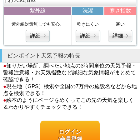
紫外線
洗濯
寒さ指数
紫外線対策無しでも安心。
乾きにくい
寒い
詳細
詳細
詳細
ピンポイント天気予報の特長
●
知りたい場所、調べたい地点の3時間単位の天気予報・
警報注意報・お天気指数など詳細な気象情報がまとめて
確認できる！
●
現在地（GPS）検索や全国の7万件の施設名などから地
点を検索できる！
●
絵本のようにページをめくってこの先の天気を楽しく
＆わかりやすくチェックできる！
ログイン
/会員登録