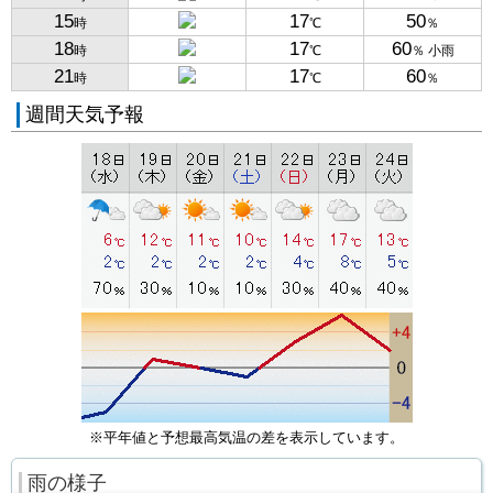
15
17
50
時
℃
％
18
17
60
時
℃
％ 小雨
21
17
60
時
℃
％
週間天気予報
※平年値と予想最高気温の差を表示しています。
雨の様子