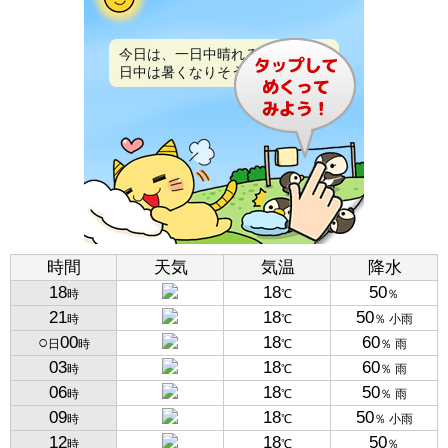
今日は、一日中晴れるでしょう。
日中は暑くなりそうです。
時間
天気
気温
降水
18
18
50
時
℃
％
21
18
50
時
℃
％ 小雨
○
00
18
60
日
時
℃
％ 雨
03
18
60
時
℃
％ 雨
06
18
50
時
℃
％ 雨
09
18
50
時
℃
％ 小雨
12
18
50
時
℃
％