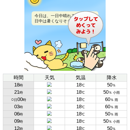
今日は、一日中晴れるでしょう。
日中は暑くなりそうです。
時間
天気
気温
降水
18
18
50
時
℃
％
21
18
50
時
℃
％ 小雨
○
00
18
60
日
時
℃
％ 雨
03
18
60
時
℃
％ 雨
06
18
50
時
℃
％ 雨
09
18
50
時
℃
％ 小雨
12
18
50
時
℃
％