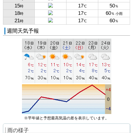
15
17
50
時
℃
％
18
17
60
時
℃
％ 小雨
21
17
60
時
℃
％
週間天気予報
※平年値と予想最高気温の差を表示しています。
雨の様子