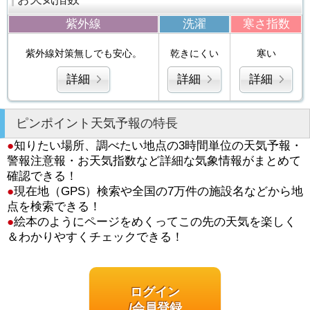
紫外線
洗濯
寒さ指数
紫外線対策無しでも安心。
乾きにくい
寒い
詳細
詳細
詳細
ピンポイント天気予報の特長
●
知りたい場所、調べたい地点の3時間単位の天気予報・
警報注意報・お天気指数など詳細な気象情報がまとめて
確認できる！
●
現在地（GPS）検索や全国の7万件の施設名などから地
点を検索できる！
●
絵本のようにページをめくってこの先の天気を楽しく
＆わかりやすくチェックできる！
ログイン
/会員登録