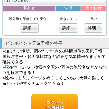
紫外線
洗濯
寒さ指数
紫外線対策無しでも安心。
乾きにくい
寒い
詳細
詳細
詳細
ピンポイント天気予報の特長
●
知りたい場所、調べたい地点の3時間単位の天気予報・
警報注意報・お天気指数など詳細な気象情報がまとめて
確認できる！
●
現在地（GPS）検索や全国の7万件の施設名などから地
点を検索できる！
●
絵本のようにページをめくってこの先の天気を楽しく
＆わかりやすくチェックできる！
ログイン
/会員登録