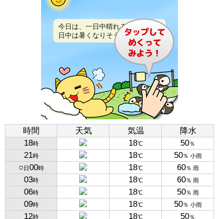
今日は、一日中晴れるでしょう。
日中は暑くなりそうです。
時間
天気
気温
降水
18
18
50
時
℃
％
21
18
50
時
℃
％ 小雨
○
00
18
60
日
時
℃
％ 雨
03
18
60
時
℃
％ 雨
06
18
50
時
℃
％ 雨
09
18
50
時
℃
％ 小雨
12
18
50
時
℃
％