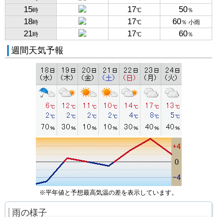
15
17
50
時
℃
％
18
17
60
時
℃
％ 小雨
21
17
60
時
℃
％
週間天気予報
※平年値と予想最高気温の差を表示しています。
雨の様子