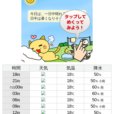
今日は、一日中晴れるでしょう。
日中は暑くなりそうです。
時間
天気
気温
降水
18
18
50
時
℃
％
21
18
50
時
℃
％ 小雨
○
00
18
60
日
時
℃
％ 雨
03
18
60
時
℃
％ 雨
06
18
50
時
℃
％ 雨
09
18
50
時
℃
％ 小雨
12
18
50
時
℃
％