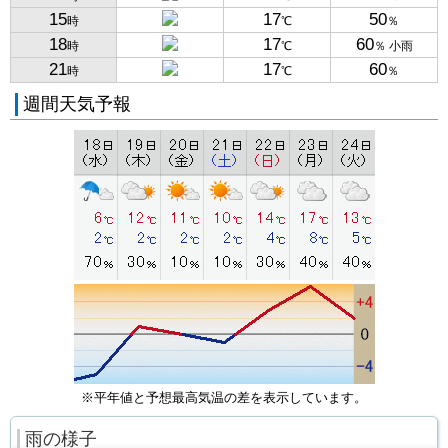
15
17
50
時
℃
％
18
17
60
時
℃
％ 小雨
21
17
60
時
℃
％
週間天気予報
※平年値と予想最高気温の差を表示しています。
雨の様子