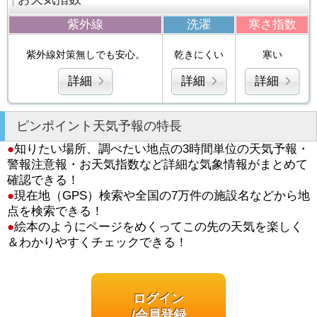
紫外線
洗濯
寒さ指数
紫外線対策無しでも安心。
乾きにくい
寒い
詳細
詳細
詳細
ピンポイント天気予報の特長
●
知りたい場所、調べたい地点の3時間単位の天気予報・
警報注意報・お天気指数など詳細な気象情報がまとめて
確認できる！
●
現在地（GPS）検索や全国の7万件の施設名などから地
点を検索できる！
●
絵本のようにページをめくってこの先の天気を楽しく
＆わかりやすくチェックできる！
ログイン
/会員登録