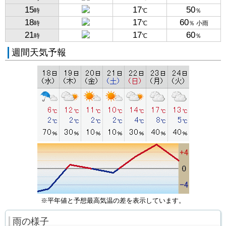
15
17
50
時
℃
％
18
17
60
時
℃
％ 小雨
21
17
60
時
℃
％
週間天気予報
※平年値と予想最高気温の差を表示しています。
雨の様子