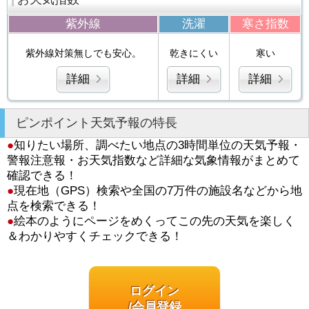
紫外線
洗濯
寒さ指数
紫外線対策無しでも安心。
乾きにくい
寒い
詳細
詳細
詳細
ピンポイント天気予報の特長
●
知りたい場所、調べたい地点の3時間単位の天気予報・
警報注意報・お天気指数など詳細な気象情報がまとめて
確認できる！
●
現在地（GPS）検索や全国の7万件の施設名などから地
点を検索できる！
●
絵本のようにページをめくってこの先の天気を楽しく
＆わかりやすくチェックできる！
ログイン
/会員登録