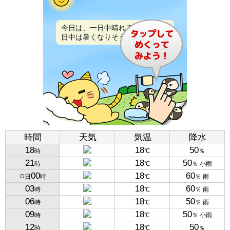
今日は、一日中晴れるでしょう。
日中は暑くなりそうです。
時間
天気
気温
降水
18
18
50
時
℃
％
21
18
50
時
℃
％ 小雨
○
00
18
60
日
時
℃
％ 雨
03
18
60
時
℃
％ 雨
06
18
50
時
℃
％ 雨
09
18
50
時
℃
％ 小雨
12
18
50
時
℃
％