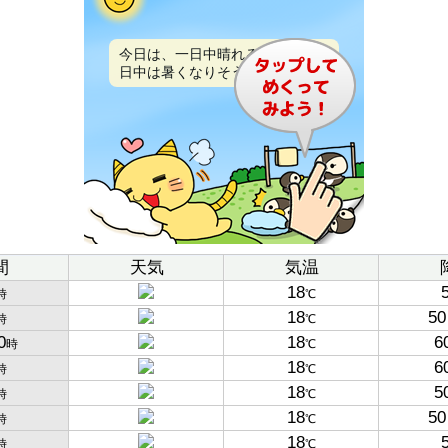
今日は、一日中晴れるでしょう。
日中は暑くなりそうです。
間
天気
気温
18
時
℃
18
50
時
℃
0
18
6
時
℃
18
6
時
℃
18
5
時
℃
18
50
時
℃
18
時
℃