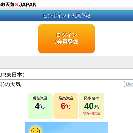
の
ピンポイント天気予報
ログイン
/会員登録
JR東日本）
日)の天気
My