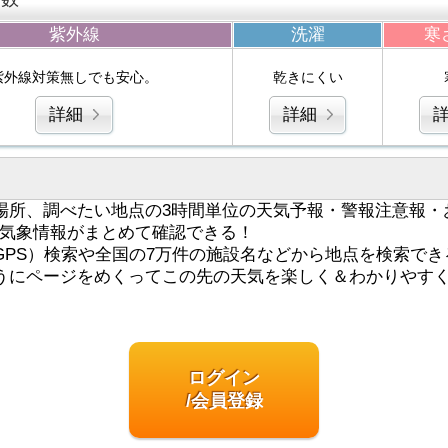
紫外線
洗濯
寒
紫外線対策無しでも安心。
乾きにくい
詳細
詳細
場所、調べたい地点の3時間単位の天気予報・警報注意報・
気象情報がまとめて確認できる！
GPS）検索や全国の7万件の施設名などから地点を検索でき
うにページをめくってこの先の天気を楽しく＆わかりやす
ログイン
/会員登録