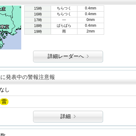
ちらつく
0.4mm
15時
ちらつく
0.4mm
16時
―
0mm
17時
ぱらぱら
0.4mm
18時
雨
2mm
19時
詳細レーダーへ
区に発表中の警報注意報
なし
雷
詳細
指数