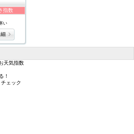
さ指数
寒い
詳細
お天気指数
る！
くチェック