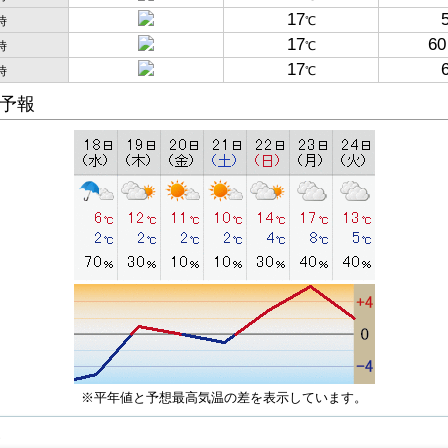
17
時
℃
17
60
時
℃
17
時
℃
予報
※平年値と予想最高気温の差を表示しています。
子