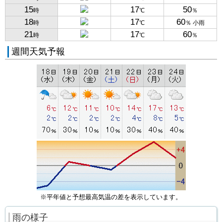
15
17
50
時
℃
％
18
17
60
時
℃
％ 小雨
21
17
60
時
℃
％
週間天気予報
※平年値と予想最高気温の差を表示しています。
雨の様子