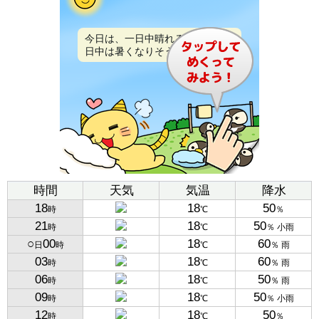
今日は、一日中晴れるでしょう。
日中は暑くなりそうです。
時間
天気
気温
降水
18
18
50
時
℃
％
21
18
50
時
℃
％ 小雨
○
00
18
60
日
時
℃
％ 雨
03
18
60
時
℃
％ 雨
06
18
50
時
℃
％ 雨
09
18
50
時
℃
％ 小雨
12
18
50
時
℃
％