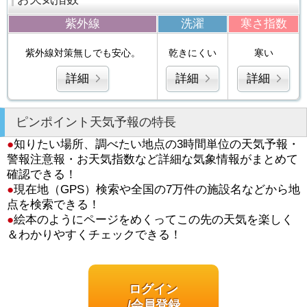
紫外線
洗濯
寒さ指数
紫外線対策無しでも安心。
乾きにくい
寒い
詳細
詳細
詳細
ピンポイント天気予報の特長
●
知りたい場所、調べたい地点の3時間単位の天気予報・
警報注意報・お天気指数など詳細な気象情報がまとめて
確認できる！
●
現在地（GPS）検索や全国の7万件の施設名などから地
点を検索できる！
●
絵本のようにページをめくってこの先の天気を楽しく
＆わかりやすくチェックできる！
ログイン
/会員登録