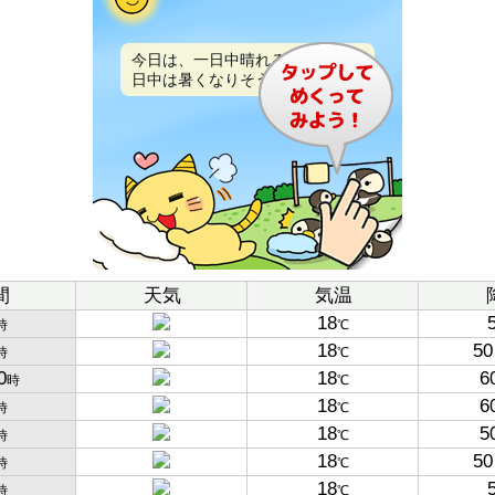
今日は、一日中晴れるでしょう。
日中は暑くなりそうです。
間
天気
気温
18
時
℃
18
50
時
℃
0
18
6
時
℃
18
6
時
℃
18
5
時
℃
18
50
時
℃
18
時
℃