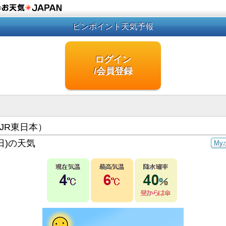
の
ピンポイント天気予報
ログイン
/会員登録
JR東日本）
日)の天気
My