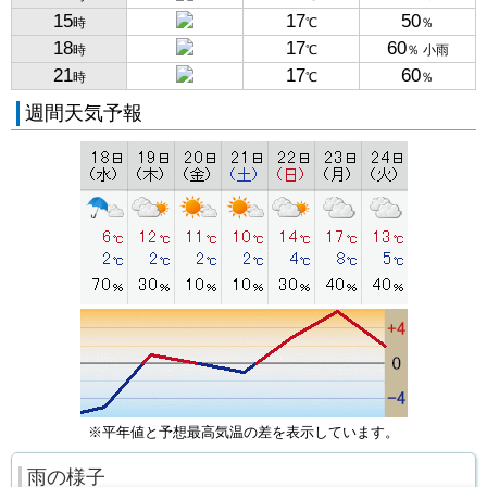
15
17
50
時
℃
％
18
17
60
時
℃
％ 小雨
21
17
60
時
℃
％
週間天気予報
※平年値と予想最高気温の差を表示しています。
雨の様子