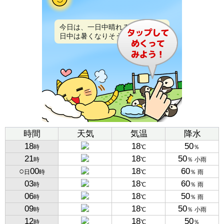
今日は、一日中晴れるでしょう。
日中は暑くなりそうです。
時間
天気
気温
降水
18
18
50
時
℃
％
21
18
50
時
℃
％ 小雨
○
00
18
60
日
時
℃
％ 雨
03
18
60
時
℃
％ 雨
06
18
50
時
℃
％ 雨
09
18
50
時
℃
％ 小雨
12
18
50
時
℃
％