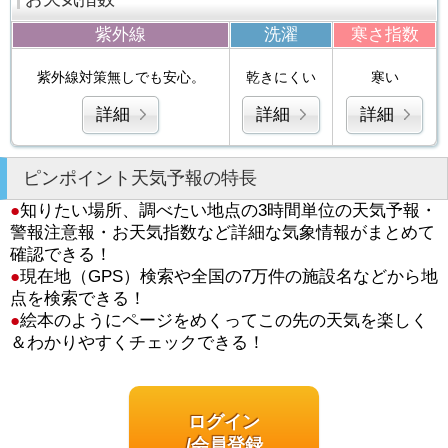
紫外線
洗濯
寒さ指数
紫外線対策無しでも安心。
乾きにくい
寒い
詳細
詳細
詳細
ピンポイント天気予報の特長
●
知りたい場所、調べたい地点の3時間単位の天気予報・
警報注意報・お天気指数など詳細な気象情報がまとめて
確認できる！
●
現在地（GPS）検索や全国の7万件の施設名などから地
点を検索できる！
●
絵本のようにページをめくってこの先の天気を楽しく
＆わかりやすくチェックできる！
ログイン
/会員登録