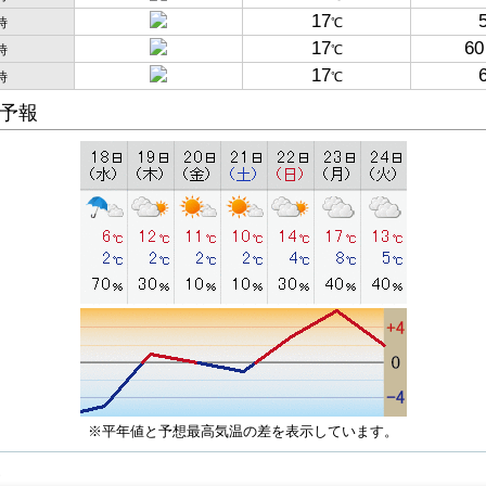
17
時
℃
17
60
時
℃
17
時
℃
予報
※平年値と予想最高気温の差を表示しています。
子