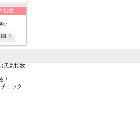
さ指数
寒い
詳細
お天気指数
る！
くチェック