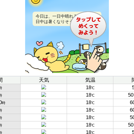
今日は、一日中晴れるでしょう。
日中は暑くなりそうです。
間
天気
気温
18
時
℃
18
50
時
℃
0
18
6
時
℃
18
6
時
℃
18
5
時
℃
18
50
時
℃
18
時
℃