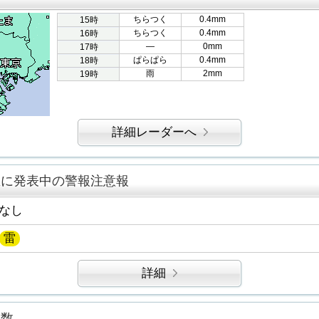
ちらつく
0.4mm
15時
ちらつく
0.4mm
16時
―
0mm
17時
ぱらぱら
0.4mm
18時
雨
2mm
19時
詳細レーダーへ
区に発表中の警報注意報
なし
雷
詳細
指数