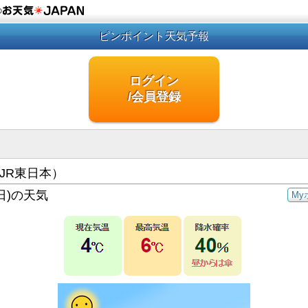
の
ピンポイント天気予報
ログイン
/会員登録
JR東日本）
日)の天気
My