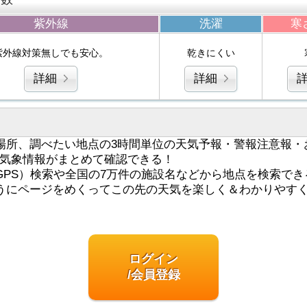
紫外線
洗濯
寒
紫外線対策無しでも安心。
乾きにくい
詳細
詳細
場所、調べたい地点の3時間単位の天気予報・警報注意報・
気象情報がまとめて確認できる！
GPS）検索や全国の7万件の施設名などから地点を検索でき
うにページをめくってこの先の天気を楽しく＆わかりやす
ログイン
/会員登録