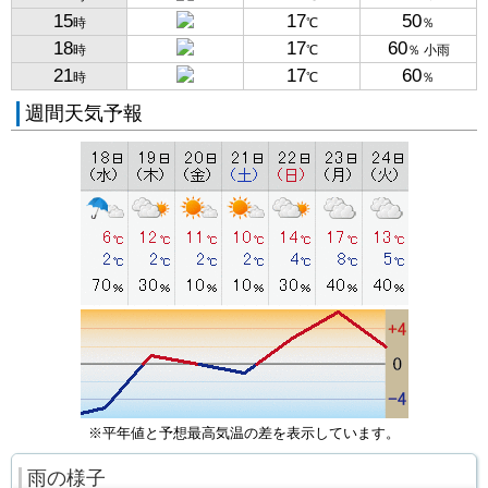
15
17
50
時
℃
％
18
17
60
時
℃
％ 小雨
21
17
60
時
℃
％
週間天気予報
※平年値と予想最高気温の差を表示しています。
雨の様子