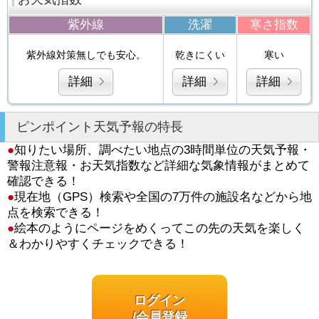
紫外線
洗濯
寒さ指数
紫外線対策無しでも安心。
乾きにくい
寒い
詳細
詳細
詳細
ピンポイント天気予報の特長
●
知りたい場所、調べたい地点の3時間単位の天気予報・
警報注意報・お天気指数など詳細な気象情報がまとめて
確認できる！
●
現在地（GPS）検索や全国の7万件の施設名などから地
点を検索できる！
●
絵本のようにページをめくってこの先の天気を楽しく
＆わかりやすくチェックできる！
ログイン
/会員登録