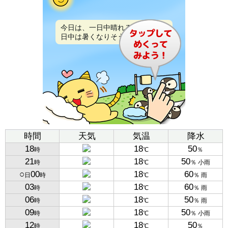
今日は、一日中晴れるでしょう。
日中は暑くなりそうです。
時間
天気
気温
降水
18
18
50
時
℃
％
21
18
50
時
℃
％ 小雨
○
00
18
60
日
時
℃
％ 雨
03
18
60
時
℃
％ 雨
06
18
50
時
℃
％ 雨
09
18
50
時
℃
％ 小雨
12
18
50
時
℃
％