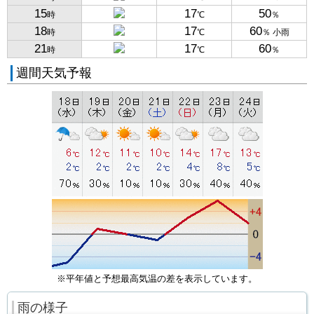
15
17
50
時
℃
％
18
17
60
時
℃
％ 小雨
21
17
60
時
℃
％
週間天気予報
※平年値と予想最高気温の差を表示しています。
雨の様子