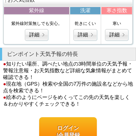
紫外線
洗濯
寒さ指数
紫外線対策無しでも安心。
乾きにくい
寒い
詳細
詳細
詳細
ピンポイント天気予報の特長
●
知りたい場所、調べたい地点の3時間単位の天気予報・
警報注意報・お天気指数など詳細な気象情報がまとめて
確認できる！
●
現在地（GPS）検索や全国の7万件の施設名などから地
点を検索できる！
●
絵本のようにページをめくってこの先の天気を楽しく
＆わかりやすくチェックできる！
ログイン
/会員登録