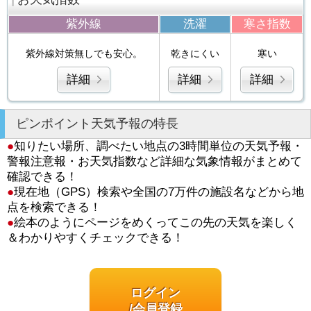
紫外線
洗濯
寒さ指数
紫外線対策無しでも安心。
乾きにくい
寒い
詳細
詳細
詳細
ピンポイント天気予報の特長
●
知りたい場所、調べたい地点の3時間単位の天気予報・
警報注意報・お天気指数など詳細な気象情報がまとめて
確認できる！
●
現在地（GPS）検索や全国の7万件の施設名などから地
点を検索できる！
●
絵本のようにページをめくってこの先の天気を楽しく
＆わかりやすくチェックできる！
ログイン
/会員登録