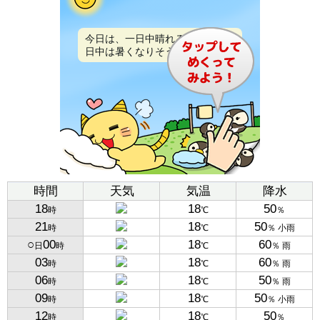
今日は、一日中晴れるでしょう。
日中は暑くなりそうです。
時間
天気
気温
降水
18
18
50
時
℃
％
21
18
50
時
℃
％ 小雨
○
00
18
60
日
時
℃
％ 雨
03
18
60
時
℃
％ 雨
06
18
50
時
℃
％ 雨
09
18
50
時
℃
％ 小雨
12
18
50
時
℃
％