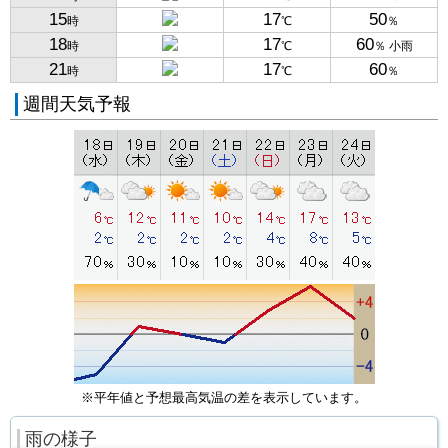
15
17
50
時
℃
％
18
17
60
時
℃
％ 小雨
21
17
60
時
℃
％
週間天気予報
※平年値と予想最高気温の差を表示しています。
雨の様子