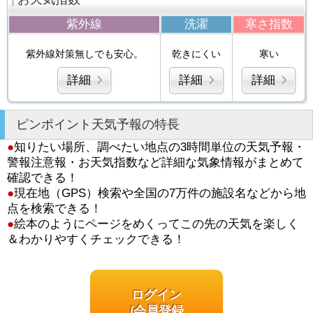
紫外線
洗濯
寒さ指数
紫外線対策無しでも安心。
乾きにくい
寒い
詳細
詳細
詳細
ピンポイント天気予報の特長
●
知りたい場所、調べたい地点の3時間単位の天気予報・
警報注意報・お天気指数など詳細な気象情報がまとめて
確認できる！
●
現在地（GPS）検索や全国の7万件の施設名などから地
点を検索できる！
●
絵本のようにページをめくってこの先の天気を楽しく
＆わかりやすくチェックできる！
ログイン
/会員登録