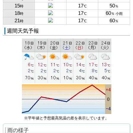
15
17
50
時
℃
％
18
17
60
時
℃
％ 小雨
21
17
60
時
℃
％
週間天気予報
※平年値と予想最高気温の差を表示しています。
雨の様子