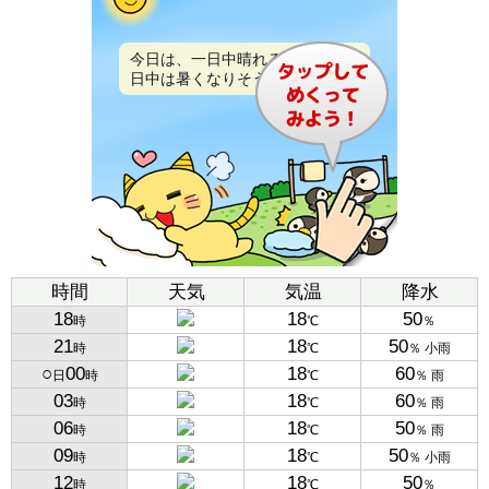
今日は、一日中晴れるでしょう。
日中は暑くなりそうです。
時間
天気
気温
降水
18
18
50
時
℃
％
21
18
50
時
℃
％ 小雨
○
00
18
60
日
時
℃
％ 雨
03
18
60
時
℃
％ 雨
06
18
50
時
℃
％ 雨
09
18
50
時
℃
％ 小雨
12
18
50
時
℃
％