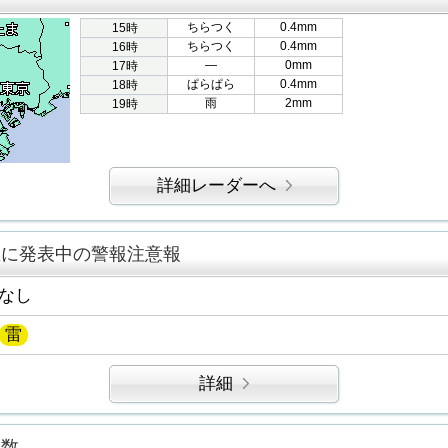
ちらつく
0.4mm
15時
ちらつく
0.4mm
16時
―
0mm
17時
ぱらぱら
0.4mm
18時
雨
2mm
19時
詳細レーダーへ
区に発表中の警報注意報
なし
雷
詳細
指数