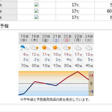
17
時
℃
17
60
時
℃
17
時
℃
予報
※平年値と予想最高気温の差を表示しています。
子