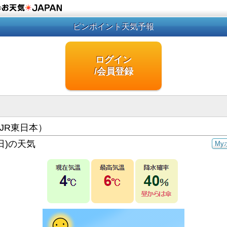
の
ピンポイント天気予報
ログイン
/会員登録
JR東日本）
日)の天気
My