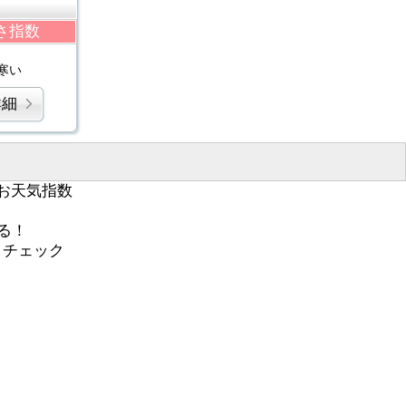
さ指数
寒い
詳細
お天気指数
る！
くチェック