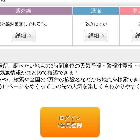
紫外線
洗濯
寒
紫外線対策無しでも安心。
乾きにくい
詳細
詳細
場所、調べたい地点の3時間単位の天気予報・警報注意報・
気象情報がまとめて確認できる！
GPS）検索や全国の7万件の施設名などから地点を検索でき
うにページをめくってこの先の天気を楽しく＆わかりやす
ログイン
/会員登録