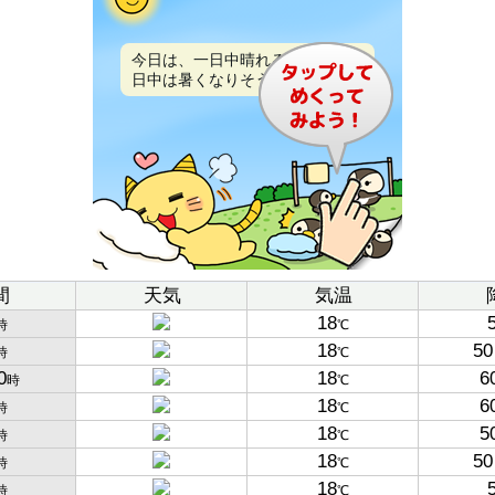
今日は、一日中晴れるでしょう。
日中は暑くなりそうです。
間
天気
気温
18
時
℃
18
50
時
℃
0
18
6
時
℃
18
6
時
℃
18
5
時
℃
18
50
時
℃
18
時
℃