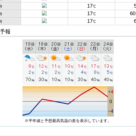
17
時
℃
17
60
時
℃
17
時
℃
予報
※平年値と予想最高気温の差を表示しています。
子