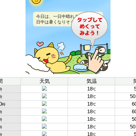
今日は、一日中晴れるでしょう。
日中は暑くなりそうです。
間
天気
気温
18
時
℃
18
50
時
℃
0
18
6
時
℃
18
6
時
℃
18
5
時
℃
18
50
時
℃
18
時
℃