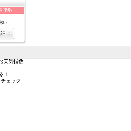
さ指数
寒い
詳細
お天気指数
る！
くチェック