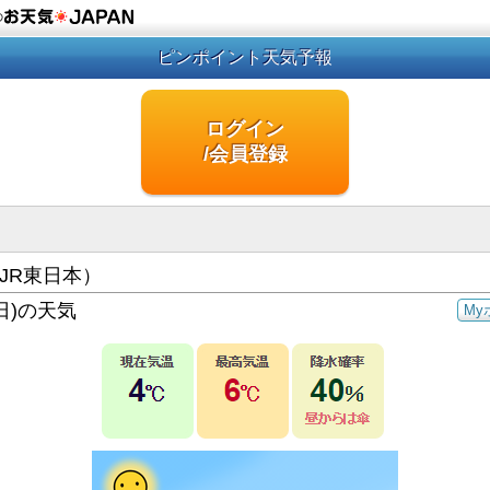
の
ピンポイント天気予報
ログイン
/会員登録
JR東日本）
日)の天気
My