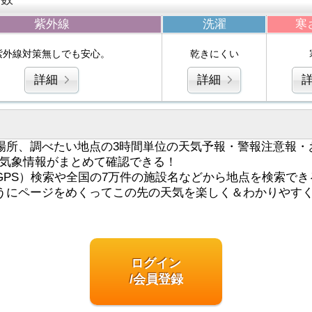
紫外線
洗濯
寒
紫外線対策無しでも安心。
乾きにくい
詳細
詳細
場所、調べたい地点の3時間単位の天気予報・警報注意報・
気象情報がまとめて確認できる！
GPS）検索や全国の7万件の施設名などから地点を検索でき
うにページをめくってこの先の天気を楽しく＆わかりやす
ログイン
/会員登録