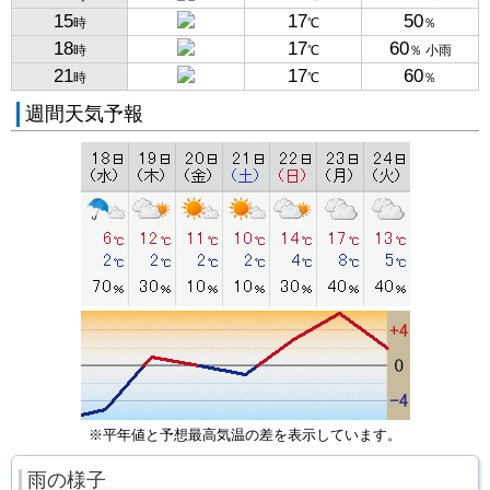
15
17
50
時
℃
％
18
17
60
時
℃
％ 小雨
21
17
60
時
℃
％
週間天気予報
※平年値と予想最高気温の差を表示しています。
雨の様子