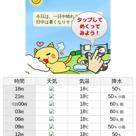
今日は、一日中晴れるでしょう。
日中は暑くなりそうです。
時間
天気
気温
降水
18
18
50
時
℃
％
21
18
50
時
℃
％ 小雨
○
00
18
60
日
時
℃
％ 雨
03
18
60
時
℃
％ 雨
06
18
50
時
℃
％ 雨
09
18
50
時
℃
％ 小雨
12
18
50
時
℃
％