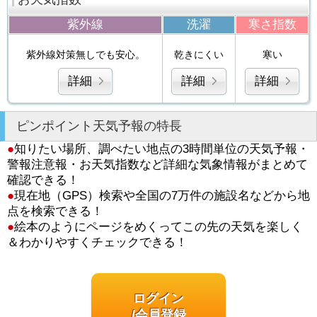
紫外線
洗濯
寒さ指数
紫外線対策無しでも安心。
乾きにくい
寒い
詳細
詳細
詳細
ピンポイント天気予報の特長
●
知りたい場所、調べたい地点の3時間単位の天気予報・
警報注意報・お天気指数など詳細な気象情報がまとめて
確認できる！
●
現在地（GPS）検索や全国の7万件の施設名などから地
点を検索できる！
●
絵本のようにページをめくってこの先の天気を楽しく
＆わかりやすくチェックできる！
ログイン
/会員登録