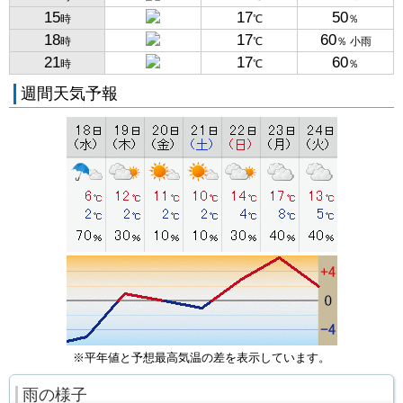
15
17
50
時
℃
％
18
17
60
時
℃
％ 小雨
21
17
60
時
℃
％
週間天気予報
※平年値と予想最高気温の差を表示しています。
雨の様子