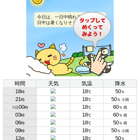
今日は、一日中晴れるでしょう。
日中は暑くなりそうです。
時間
天気
気温
降水
18
18
50
時
℃
％
21
18
50
時
℃
％ 小雨
○
00
18
60
日
時
℃
％ 雨
03
18
60
時
℃
％ 雨
06
18
50
時
℃
％ 雨
09
18
50
時
℃
％ 小雨
12
18
50
時
℃
％