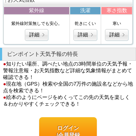
紫外線
洗濯
寒さ指数
紫外線対策無しでも安心。
乾きにくい
寒い
詳細
詳細
詳細
ピンポイント天気予報の特長
●
知りたい場所、調べたい地点の3時間単位の天気予報・
警報注意報・お天気指数など詳細な気象情報がまとめて
確認できる！
●
現在地（GPS）検索や全国の7万件の施設名などから地
点を検索できる！
●
絵本のようにページをめくってこの先の天気を楽しく
＆わかりやすくチェックできる！
ログイン
/会員登録