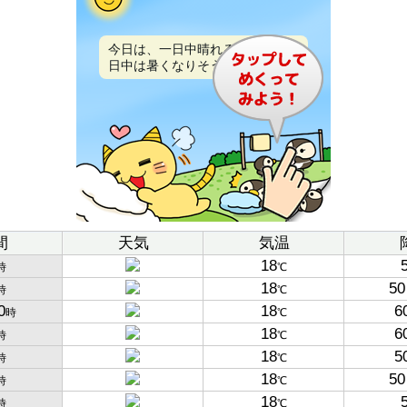
今日は、一日中晴れるでしょう。
日中は暑くなりそうです。
間
天気
気温
18
時
℃
18
50
時
℃
0
18
6
時
℃
18
6
時
℃
18
5
時
℃
18
50
時
℃
18
時
℃