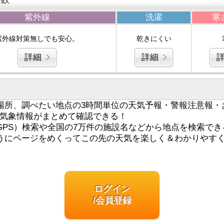
紫外線
洗濯
寒
紫外線対策無しでも安心。
乾きにくい
詳細
詳細
場所、調べたい地点の3時間単位の天気予報・警報注意報・
気象情報がまとめて確認できる！
GPS）検索や全国の7万件の施設名などから地点を検索でき
うにページをめくってこの先の天気を楽しく＆わかりやす
ログイン
/会員登録