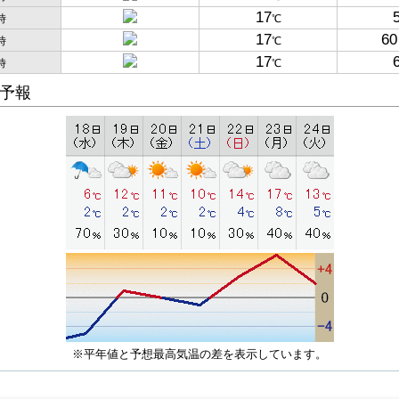
17
時
℃
17
60
時
℃
17
時
℃
予報
※平年値と予想最高気温の差を表示しています。
子