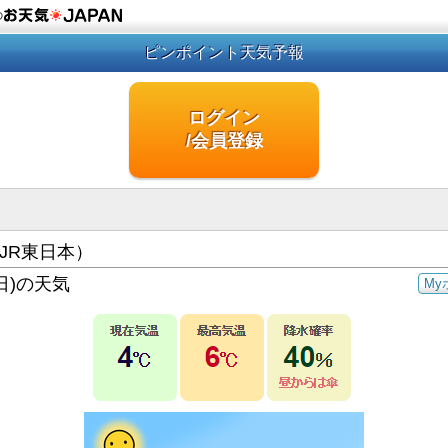
の
ピンポイント天気予報
ログイン
/会員登録
JR東日本）
日)の天気
My