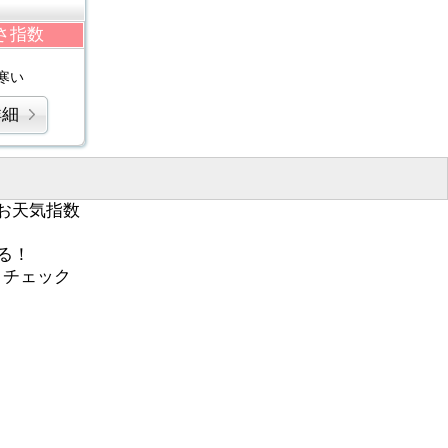
さ指数
寒い
詳細
お天気指数
る！
くチェック