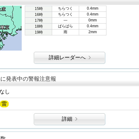
ちらつく
0.4mm
15時
ちらつく
0.4mm
16時
―
0mm
17時
ぱらぱら
0.4mm
18時
雨
2mm
19時
詳細レーダーへ
区に発表中の警報注意報
なし
雷
詳細
指数