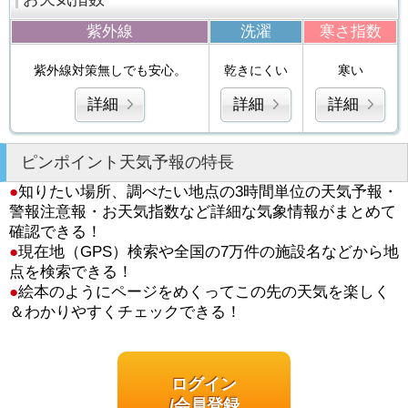
紫外線
洗濯
寒さ指数
紫外線対策無しでも安心。
乾きにくい
寒い
詳細
詳細
詳細
ピンポイント天気予報の特長
●
知りたい場所、調べたい地点の3時間単位の天気予報・
警報注意報・お天気指数など詳細な気象情報がまとめて
確認できる！
●
現在地（GPS）検索や全国の7万件の施設名などから地
点を検索できる！
●
絵本のようにページをめくってこの先の天気を楽しく
＆わかりやすくチェックできる！
ログイン
/会員登録