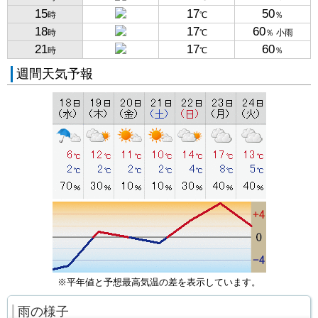
15
17
50
時
℃
％
18
17
60
時
℃
％ 小雨
21
17
60
時
℃
％
週間天気予報
※平年値と予想最高気温の差を表示しています。
雨の様子