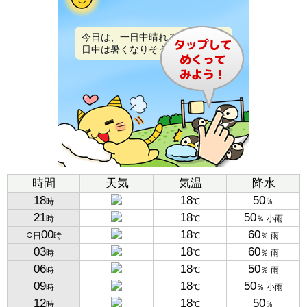
今日は、一日中晴れるでしょう。
日中は暑くなりそうです。
時間
天気
気温
降水
18
18
50
時
℃
％
21
18
50
時
℃
％ 小雨
○
00
18
60
日
時
℃
％ 雨
03
18
60
時
℃
％ 雨
06
18
50
時
℃
％ 雨
09
18
50
時
℃
％ 小雨
12
18
50
時
℃
％