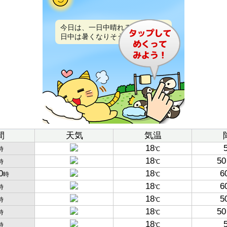
今日は、一日中晴れるでしょう。
日中は暑くなりそうです。
間
天気
気温
18
時
℃
18
50
時
℃
0
18
6
時
℃
18
6
時
℃
18
5
時
℃
18
50
時
℃
18
時
℃