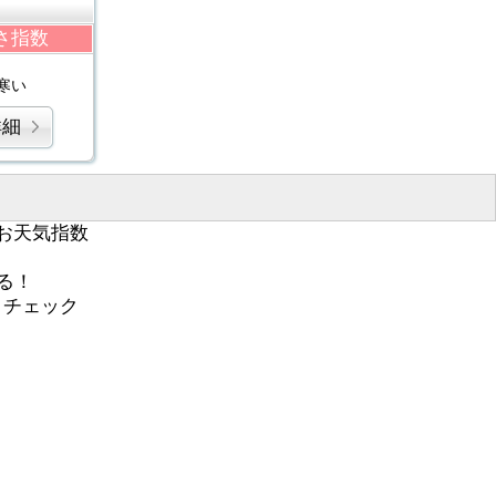
さ指数
寒い
詳細
お天気指数
る！
くチェック