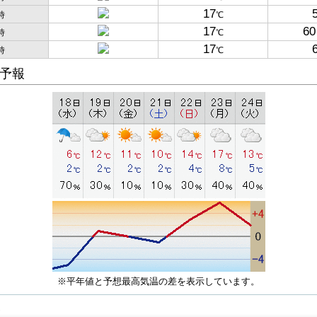
17
時
℃
17
60
時
℃
17
時
℃
予報
※平年値と予想最高気温の差を表示しています。
子