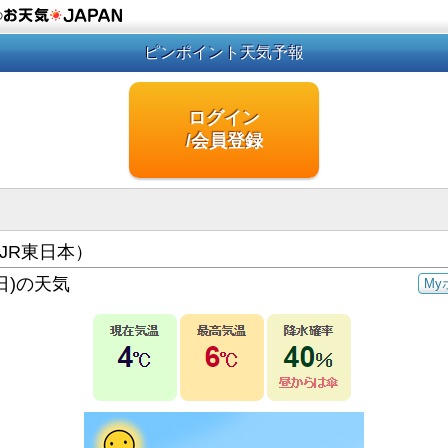
の
ピンポイント天気予報
ログイン
/会員登録
JR東日本）
日)の天気
My