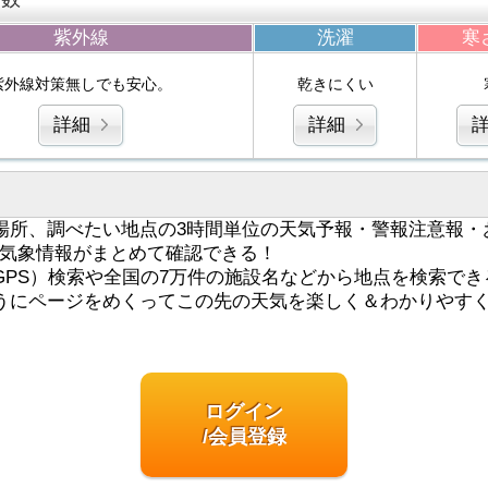
紫外線
洗濯
寒
紫外線対策無しでも安心。
乾きにくい
詳細
詳細
場所、調べたい地点の3時間単位の天気予報・警報注意報・
気象情報がまとめて確認できる！
GPS）検索や全国の7万件の施設名などから地点を検索でき
うにページをめくってこの先の天気を楽しく＆わかりやす
ログイン
/会員登録