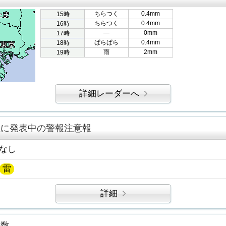
ちらつく
0.4mm
15時
ちらつく
0.4mm
16時
―
0mm
17時
ぱらぱら
0.4mm
18時
雨
2mm
19時
詳細レーダーへ
区に発表中の警報注意報
なし
雷
詳細
指数