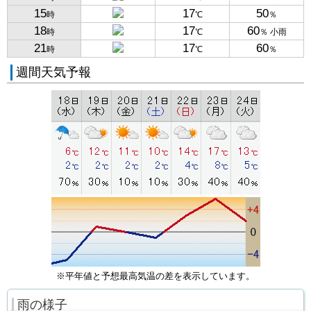
15
17
50
時
℃
％
18
17
60
時
℃
％ 小雨
21
17
60
時
℃
％
週間天気予報
※平年値と予想最高気温の差を表示しています。
雨の様子