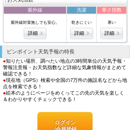
紫外線
洗濯
寒さ指数
紫外線対策無しでも安心。
乾きにくい
寒い
詳細
詳細
詳細
ピンポイント天気予報の特長
●
知りたい場所、調べたい地点の3時間単位の天気予報・
警報注意報・お天気指数など詳細な気象情報がまとめて
確認できる！
●
現在地（GPS）検索や全国の7万件の施設名などから地
点を検索できる！
●
絵本のようにページをめくってこの先の天気を楽しく
＆わかりやすくチェックできる！
ログイン
/会員登録