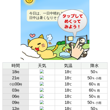
今日は、一日中晴れるでしょう。
日中は暑くなりそうです。
時間
天気
気温
降水
18
18
50
時
℃
％
21
18
50
時
℃
％ 小雨
○
00
18
60
日
時
℃
％ 雨
03
18
60
時
℃
％ 雨
06
18
50
時
℃
％ 雨
09
18
50
時
℃
％ 小雨
12
18
50
時
℃
％