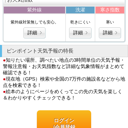
紫外線
洗濯
寒さ指数
紫外線対策無しでも安心。
乾きにくい
寒い
詳細
詳細
詳細
ピンポイント天気予報の特長
●
知りたい場所、調べたい地点の3時間単位の天気予報・
警報注意報・お天気指数など詳細な気象情報がまとめて
確認できる！
●
現在地（GPS）検索や全国の7万件の施設名などから地
点を検索できる！
●
絵本のようにページをめくってこの先の天気を楽しく
＆わかりやすくチェックできる！
ログイン
/会員登録