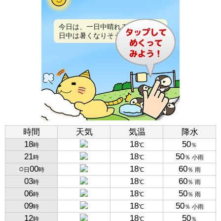
今日は、一日中晴れるでしょう。
日中は暑くなりそうです。
時間
天気
気温
降水
18
18
50
時
℃
％
21
18
50
時
℃
％ 小雨
○
00
18
60
日
時
℃
％ 雨
03
18
60
時
℃
％ 雨
06
18
50
時
℃
％ 雨
09
18
50
時
℃
％ 小雨
12
18
50
時
℃
％