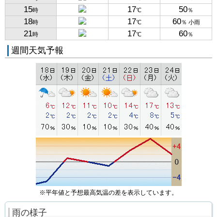
15
17
50
時
℃
％
18
17
60
時
℃
％ 小雨
21
17
60
時
℃
％
週間天気予報
※平年値と予想最高気温の差を表示しています。
雨の様子