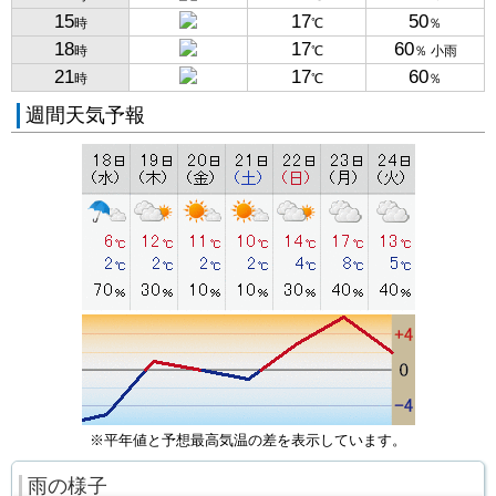
15
17
50
時
℃
％
18
17
60
時
℃
％ 小雨
21
17
60
時
℃
％
週間天気予報
※平年値と予想最高気温の差を表示しています。
雨の様子