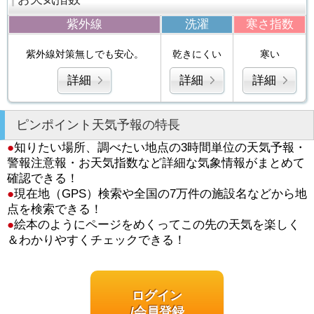
紫外線
洗濯
寒さ指数
紫外線対策無しでも安心。
乾きにくい
寒い
詳細
詳細
詳細
ピンポイント天気予報の特長
●
知りたい場所、調べたい地点の3時間単位の天気予報・
警報注意報・お天気指数など詳細な気象情報がまとめて
確認できる！
●
現在地（GPS）検索や全国の7万件の施設名などから地
点を検索できる！
●
絵本のようにページをめくってこの先の天気を楽しく
＆わかりやすくチェックできる！
ログイン
/会員登録