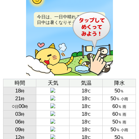
今日は、一日中晴れるでしょう。
日中は暑くなりそうです。
時間
天気
気温
降水
18
18
50
時
℃
％
21
18
50
時
℃
％ 小雨
○
00
18
60
日
時
℃
％ 雨
03
18
60
時
℃
％ 雨
06
18
50
時
℃
％ 雨
09
18
50
時
℃
％ 小雨
12
18
50
時
℃
％