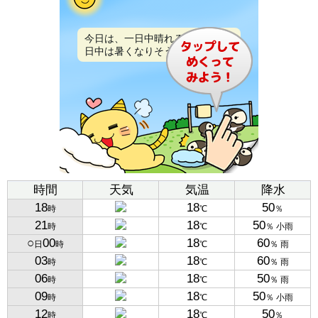
今日は、一日中晴れるでしょう。
日中は暑くなりそうです。
時間
天気
気温
降水
18
18
50
時
℃
％
21
18
50
時
℃
％ 小雨
○
00
18
60
日
時
℃
％ 雨
03
18
60
時
℃
％ 雨
06
18
50
時
℃
％ 雨
09
18
50
時
℃
％ 小雨
12
18
50
時
℃
％