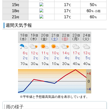
15
17
50
時
℃
％
18
17
60
時
℃
％ 小雨
21
17
60
時
℃
％
週間天気予報
※平年値と予想最高気温の差を表示しています。
雨の様子