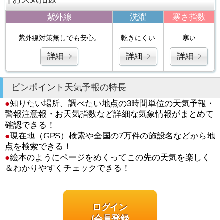
紫外線
洗濯
寒さ指数
紫外線対策無しでも安心。
乾きにくい
寒い
詳細
詳細
詳細
ピンポイント天気予報の特長
●
知りたい場所、調べたい地点の3時間単位の天気予報・
警報注意報・お天気指数など詳細な気象情報がまとめて
確認できる！
●
現在地（GPS）検索や全国の7万件の施設名などから地
点を検索できる！
●
絵本のようにページをめくってこの先の天気を楽しく
＆わかりやすくチェックできる！
ログイン
/会員登録