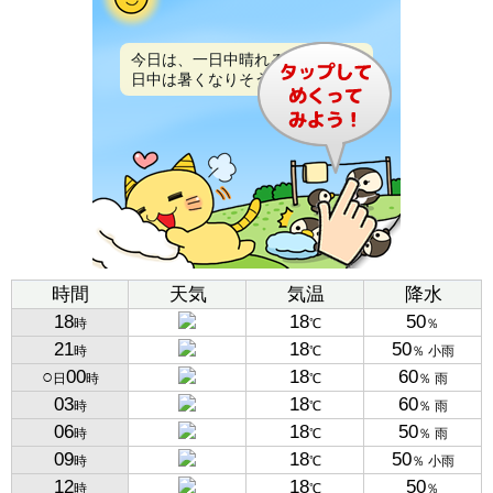
今日は、一日中晴れるでしょう。
日中は暑くなりそうです。
時間
天気
気温
降水
18
18
50
時
℃
％
21
18
50
時
℃
％ 小雨
○
00
18
60
日
時
℃
％ 雨
03
18
60
時
℃
％ 雨
06
18
50
時
℃
％ 雨
09
18
50
時
℃
％ 小雨
12
18
50
時
℃
％