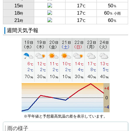
15
17
50
時
℃
％
18
17
60
時
℃
％ 小雨
21
17
60
時
℃
％
週間天気予報
※平年値と予想最高気温の差を表示しています。
雨の様子