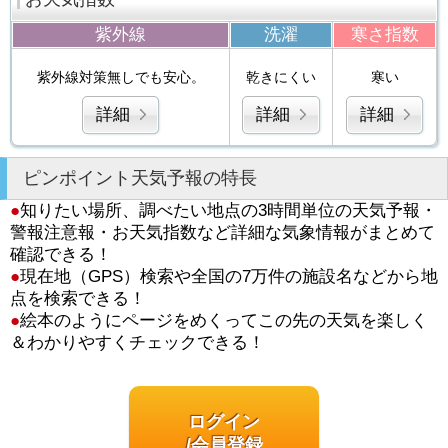
紫外線
洗濯
寒さ指数
紫外線対策無しでも安心。
乾きにくい
寒い
詳細
詳細
詳細
ピンポイント天気予報の特長
●
知りたい場所、調べたい地点の3時間単位の天気予報・
警報注意報・お天気指数など詳細な気象情報がまとめて
確認できる！
●
現在地（GPS）検索や全国の7万件の施設名などから地
点を検索できる！
●
絵本のようにページをめくってこの先の天気を楽しく
＆わかりやすくチェックできる！
ログイン
/会員登録