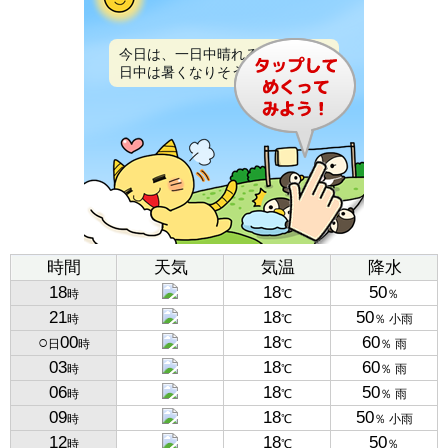
今日は、一日中晴れるでしょう。
日中は暑くなりそうです。
時間
天気
気温
降水
18
18
50
時
℃
％
21
18
50
時
℃
％ 小雨
○
00
18
60
日
時
℃
％ 雨
03
18
60
時
℃
％ 雨
06
18
50
時
℃
％ 雨
09
18
50
時
℃
％ 小雨
12
18
50
時
℃
％