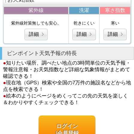
紫外線
洗濯
寒さ指数
紫外線対策無しでも安心。
乾きにくい
寒い
詳細
詳細
詳細
ピンポイント天気予報の特長
●
知りたい場所、調べたい地点の3時間単位の天気予報・
警報注意報・お天気指数など詳細な気象情報がまとめて
確認できる！
●
現在地（GPS）検索や全国の7万件の施設名などから地
点を検索できる！
●
絵本のようにページをめくってこの先の天気を楽しく
＆わかりやすくチェックできる！
ログイン
/会員登録