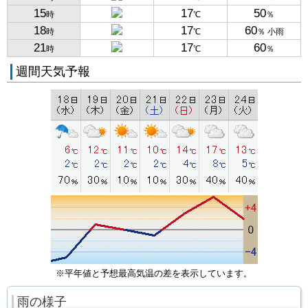
15
17
50
時
℃
％
18
17
60
時
℃
％ 小雨
21
17
60
時
℃
％
週間天気予報
※平年値と予想最高気温の差を表示しています。
雨の様子