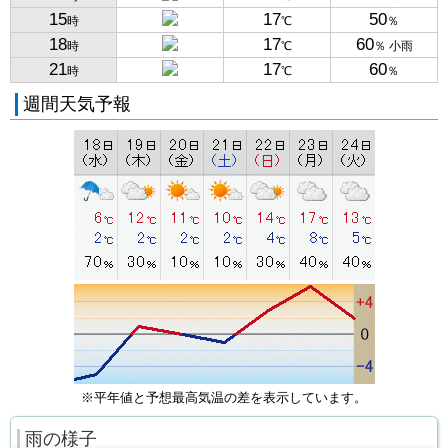
15
17
50
時
℃
％
18
17
60
時
℃
％ 小雨
21
17
60
時
℃
％
週間天気予報
※平年値と予想最高気温の差を表示しています。
雨の様子