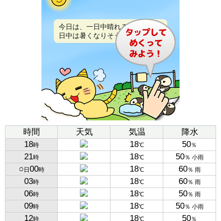
今日は、一日中晴れるでしょう。
日中は暑くなりそうです。
時間
天気
気温
降水
18
18
50
時
℃
％
21
18
50
時
℃
％ 小雨
○
00
18
60
日
時
℃
％ 雨
03
18
60
時
℃
％ 雨
06
18
50
時
℃
％ 雨
09
18
50
時
℃
％ 小雨
12
18
50
時
℃
％