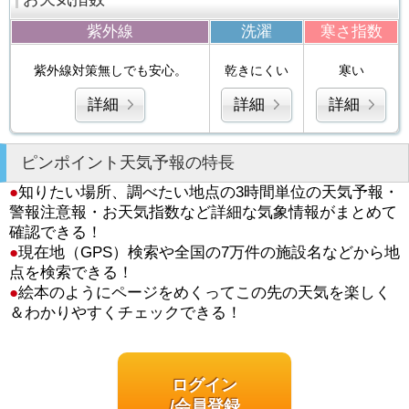
紫外線
洗濯
寒さ指数
紫外線対策無しでも安心。
乾きにくい
寒い
詳細
詳細
詳細
ピンポイント天気予報の特長
●
知りたい場所、調べたい地点の3時間単位の天気予報・
警報注意報・お天気指数など詳細な気象情報がまとめて
確認できる！
●
現在地（GPS）検索や全国の7万件の施設名などから地
点を検索できる！
●
絵本のようにページをめくってこの先の天気を楽しく
＆わかりやすくチェックできる！
ログイン
/会員登録