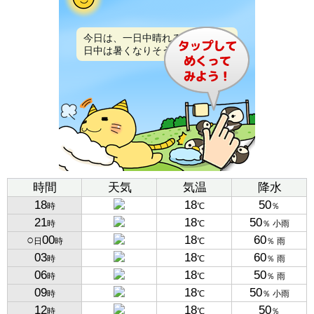
今日は、一日中晴れるでしょう。
日中は暑くなりそうです。
時間
天気
気温
降水
18
18
50
時
℃
％
21
18
50
時
℃
％ 小雨
○
00
18
60
日
時
℃
％ 雨
03
18
60
時
℃
％ 雨
06
18
50
時
℃
％ 雨
09
18
50
時
℃
％ 小雨
12
18
50
時
℃
％