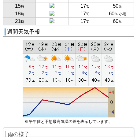
15
17
50
時
℃
％
18
17
60
時
℃
％ 小雨
21
17
60
時
℃
％
週間天気予報
※平年値と予想最高気温の差を表示しています。
雨の様子