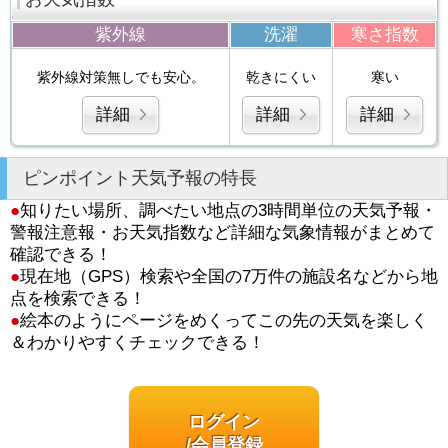
紫外線
洗濯
寒さ指数
紫外線対策無しでも安心。
乾きにくい
寒い
詳細
詳細
詳細
ピンポイント天気予報の特長
●
知りたい場所、調べたい地点の3時間単位の天気予報・
警報注意報・お天気指数など詳細な気象情報がまとめて
確認できる！
●
現在地（GPS）検索や全国の7万件の施設名などから地
点を検索できる！
●
絵本のようにページをめくってこの先の天気を楽しく
＆わかりやすくチェックできる！
ログイン
/会員登録