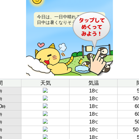
今日は、一日中晴れるでしょう。
日中は暑くなりそうです。
間
天気
気温
18
時
℃
18
50
時
℃
0
18
6
時
℃
18
6
時
℃
18
5
時
℃
18
50
時
℃
18
時
℃