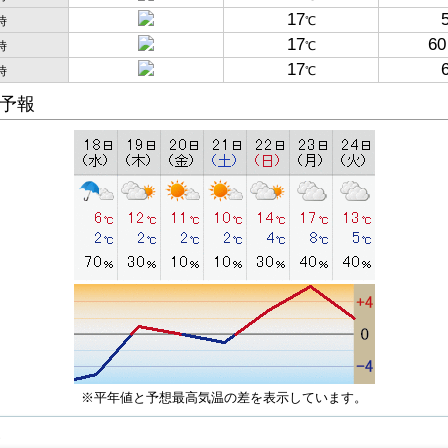
17
時
℃
17
60
時
℃
17
時
℃
予報
※平年値と予想最高気温の差を表示しています。
子