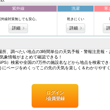
紫外線
洗濯
寒
紫外線対策無しでも安心。
乾きにくい
詳細
詳細
場所、調べたい地点の3時間単位の天気予報・警報注意報・
気象情報がまとめて確認できる！
GPS）検索や全国の7万件の施設名などから地点を検索でき
うにページをめくってこの先の天気を楽しく＆わかりやす
ログイン
/会員登録