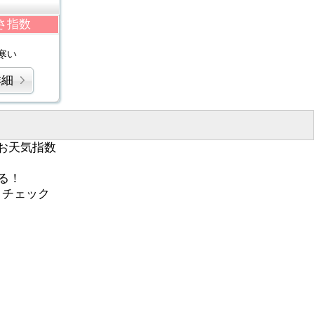
さ指数
寒い
詳細
お天気指数
る！
くチェック