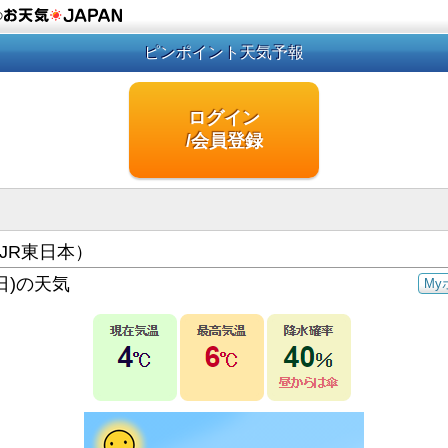
の
ピンポイント天気予報
ログイン
/会員登録
JR東日本）
日)の天気
My