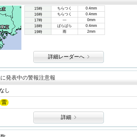
ちらつく
0.4mm
15時
ちらつく
0.4mm
16時
―
0mm
17時
ぱらぱら
0.4mm
18時
雨
2mm
19時
詳細レーダーへ
区に発表中の警報注意報
なし
雷
詳細
指数