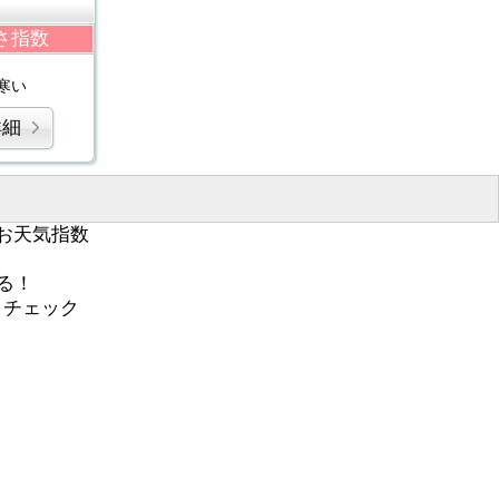
さ指数
寒い
詳細
お天気指数
る！
くチェック