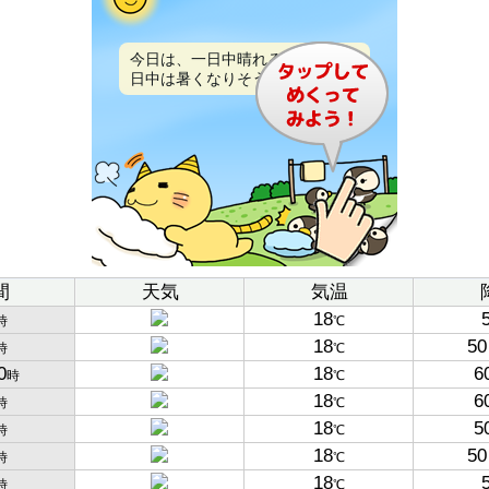
今日は、一日中晴れるでしょう。
日中は暑くなりそうです。
間
天気
気温
18
時
℃
18
50
時
℃
0
18
6
時
℃
18
6
時
℃
18
5
時
℃
18
50
時
℃
18
時
℃