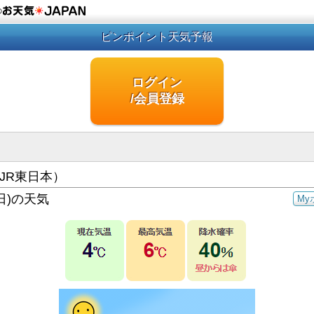
の
ピンポイント天気予報
ログイン
/会員登録
JR東日本）
日)の天気
My