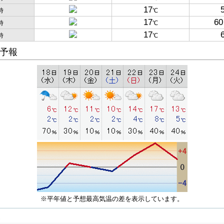
17
時
℃
17
60
時
℃
17
時
℃
予報
※平年値と予想最高気温の差を表示しています。
子