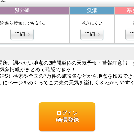
紫外線
洗濯
寒
紫外線対策無しでも安心。
乾きにくい
詳細
詳細
場所、調べたい地点の3時間単位の天気予報・警報注意報・
気象情報がまとめて確認できる！
GPS）検索や全国の7万件の施設名などから地点を検索でき
うにページをめくってこの先の天気を楽しく＆わかりやす
ログイン
/会員登録