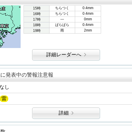
ちらつく
0.4mm
15時
ちらつく
0.4mm
16時
―
0mm
17時
ぱらぱら
0.4mm
18時
雨
2mm
19時
詳細レーダーへ
区に発表中の警報注意報
なし
雷
詳細
指数