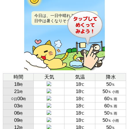
今日は、一日中晴れるでしょう。
日中は暑くなりそうです。
時間
天気
気温
降水
18
18
50
時
℃
％
21
18
50
時
℃
％ 小雨
○
00
18
60
日
時
℃
％ 雨
03
18
60
時
℃
％ 雨
06
18
50
時
℃
％ 雨
09
18
50
時
℃
％ 小雨
12
18
50
時
℃
％