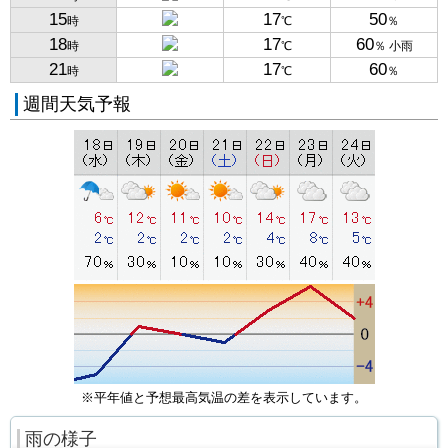
15
17
50
時
℃
％
18
17
60
時
℃
％ 小雨
21
17
60
時
℃
％
週間天気予報
※平年値と予想最高気温の差を表示しています。
雨の様子