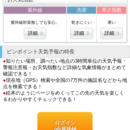
紫外線
洗濯
寒さ指数
紫外線対策無しでも安心。
乾きにくい
寒い
詳細
詳細
詳細
ピンポイント天気予報の特長
●
知りたい場所、調べたい地点の3時間単位の天気予報・
警報注意報・お天気指数など詳細な気象情報がまとめて
確認できる！
●
現在地（GPS）検索や全国の7万件の施設名などから地
点を検索できる！
●
絵本のようにページをめくってこの先の天気を楽しく
＆わかりやすくチェックできる！
ログイン
/会員登録