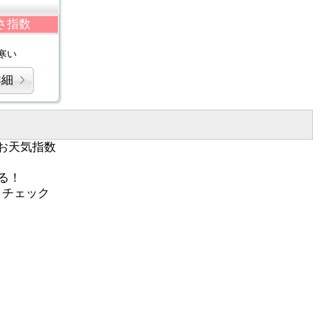
さ指数
寒い
詳細
お天気指数
る！
くチェック