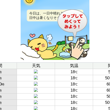
今日は、一日中晴れるでしょう。
日中は暑くなりそうです。
間
天気
気温
18
時
℃
18
50
時
℃
0
18
6
時
℃
18
6
時
℃
18
5
時
℃
18
50
時
℃
18
時
℃