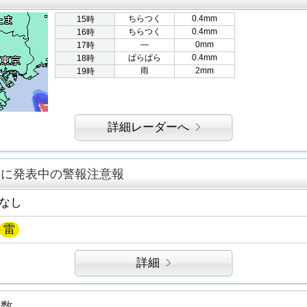
ちらつく
0.4mm
15時
ちらつく
0.4mm
16時
―
0mm
17時
ぱらぱら
0.4mm
18時
雨
2mm
19時
詳細レーダーへ
区に発表中の警報注意報
なし
雷
詳細
指数