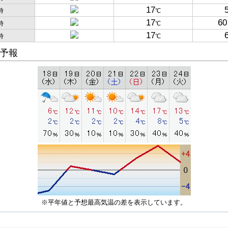
17
時
℃
17
60
時
℃
17
時
℃
予報
※平年値と予想最高気温の差を表示しています。
子