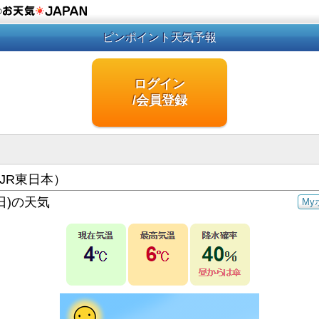
の
ピンポイント天気予報
ログイン
/会員登録
JR東日本）
日)の天気
My