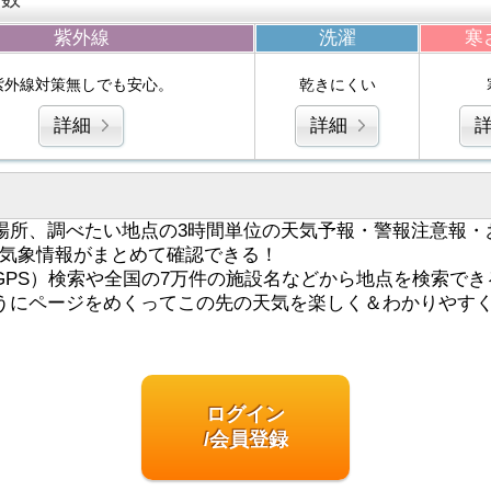
紫外線
洗濯
寒
紫外線対策無しでも安心。
乾きにくい
詳細
詳細
場所、調べたい地点の3時間単位の天気予報・警報注意報・
気象情報がまとめて確認できる！
GPS）検索や全国の7万件の施設名などから地点を検索でき
うにページをめくってこの先の天気を楽しく＆わかりやす
ログイン
/会員登録