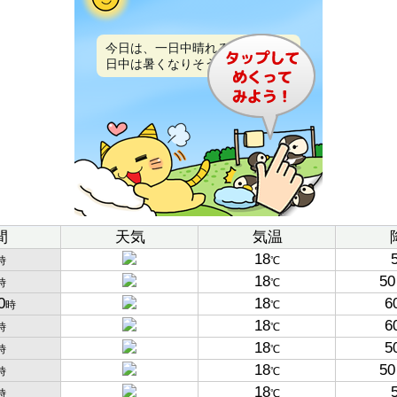
今日は、一日中晴れるでしょう。
日中は暑くなりそうです。
間
天気
気温
18
時
℃
18
50
時
℃
0
18
6
時
℃
18
6
時
℃
18
5
時
℃
18
50
時
℃
18
時
℃