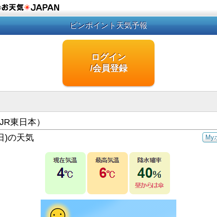
の
ピンポイント天気予報
ログイン
/会員登録
JR東日本）
日)の天気
My