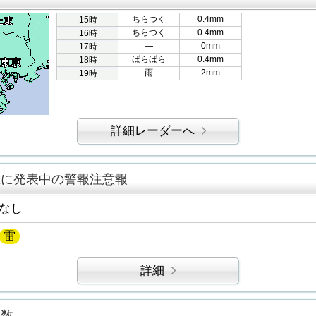
ちらつく
0.4mm
15時
ちらつく
0.4mm
16時
―
0mm
17時
ぱらぱら
0.4mm
18時
雨
2mm
19時
詳細レーダーへ
区に発表中の警報注意報
なし
雷
詳細
指数