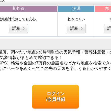
紫外線
洗濯
寒
紫外線対策無しでも安心。
乾きにくい
詳細
詳細
場所、調べたい地点の3時間単位の天気予報・警報注意報・
気象情報がまとめて確認できる！
GPS）検索や全国の7万件の施設名などから地点を検索でき
うにページをめくってこの先の天気を楽しく＆わかりやす
ログイン
/会員登録