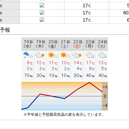
17
時
℃
17
60
時
℃
17
時
℃
予報
※平年値と予想最高気温の差を表示しています。
子