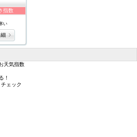
さ指数
寒い
詳細
お天気指数
る！
くチェック