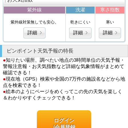
紫外線
洗濯
寒さ指数
紫外線対策無しでも安心。
乾きにくい
寒い
詳細
詳細
詳細
ピンポイント天気予報の特長
●
知りたい場所、調べたい地点の3時間単位の天気予報・
警報注意報・お天気指数など詳細な気象情報がまとめて
確認できる！
●
現在地（GPS）検索や全国の7万件の施設名などから地
点を検索できる！
●
絵本のようにページをめくってこの先の天気を楽しく
＆わかりやすくチェックできる！
ログイン
/会員登録