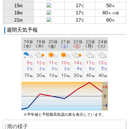
15
17
50
時
℃
％
18
17
60
時
℃
％ 小雨
21
17
60
時
℃
％
週間天気予報
※平年値と予想最高気温の差を表示しています。
雨の様子