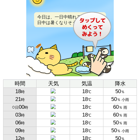
今日は、一日中晴れるでしょう。
日中は暑くなりそうです。
時間
天気
気温
降水
18
18
50
時
℃
％
21
18
50
時
℃
％ 小雨
○
00
18
60
日
時
℃
％ 雨
03
18
60
時
℃
％ 雨
06
18
50
時
℃
％ 雨
09
18
50
時
℃
％ 小雨
12
18
50
時
℃
％