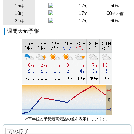
15
17
50
時
℃
％
18
17
60
時
℃
％ 小雨
21
17
60
時
℃
％
週間天気予報
※平年値と予想最高気温の差を表示しています。
雨の様子