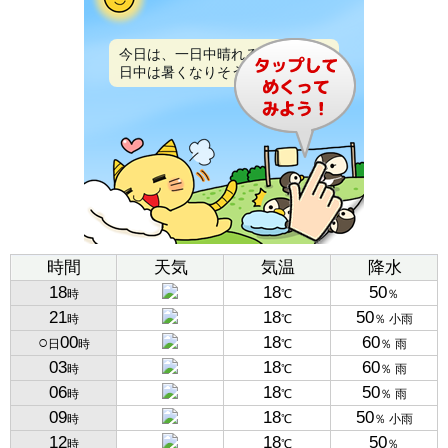
今日は、一日中晴れるでしょう。
日中は暑くなりそうです。
時間
天気
気温
降水
18
18
50
時
℃
％
21
18
50
時
℃
％ 小雨
○
00
18
60
日
時
℃
％ 雨
03
18
60
時
℃
％ 雨
06
18
50
時
℃
％ 雨
09
18
50
時
℃
％ 小雨
12
18
50
時
℃
％