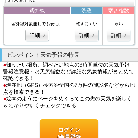
紫外線
洗濯
寒さ指数
紫外線対策無しでも安心。
乾きにくい
寒い
詳細
詳細
詳細
ピンポイント天気予報の特長
●
知りたい場所、調べたい地点の3時間単位の天気予報・
警報注意報・お天気指数など詳細な気象情報がまとめて
確認できる！
●
現在地（GPS）検索や全国の7万件の施設名などから地
点を検索できる！
●
絵本のようにページをめくってこの先の天気を楽しく
＆わかりやすくチェックできる！
ログイン
/会員登録