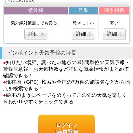
紫外線
洗濯
寒さ指数
紫外線対策無しでも安心。
乾きにくい
寒い
詳細
詳細
詳細
ピンポイント天気予報の特長
●
知りたい場所、調べたい地点の3時間単位の天気予報・
警報注意報・お天気指数など詳細な気象情報がまとめて
確認できる！
●
現在地（GPS）検索や全国の7万件の施設名などから地
点を検索できる！
●
絵本のようにページをめくってこの先の天気を楽しく
＆わかりやすくチェックできる！
ログイン
/会員登録