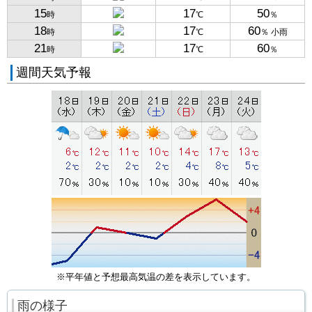
15
17
50
時
℃
％
18
17
60
時
℃
％ 小雨
21
17
60
時
℃
％
週間天気予報
※平年値と予想最高気温の差を表示しています。
雨の様子