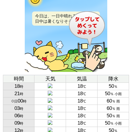
今日は、一日中晴れるでしょう。
日中は暑くなりそうです。
時間
天気
気温
降水
18
18
50
時
℃
％
21
18
50
時
℃
％ 小雨
○
00
18
60
日
時
℃
％ 雨
03
18
60
時
℃
％ 雨
06
18
50
時
℃
％ 雨
09
18
50
時
℃
％ 小雨
12
18
50
時
℃
％