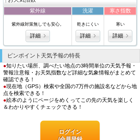
紫外線
洗濯
寒さ指数
紫外線対策無しでも安心。
乾きにくい
寒い
詳細
詳細
詳細
ピンポイント天気予報の特長
●
知りたい場所、調べたい地点の3時間単位の天気予報・
警報注意報・お天気指数など詳細な気象情報がまとめて
確認できる！
●
現在地（GPS）検索や全国の7万件の施設名などから地
点を検索できる！
●
絵本のようにページをめくってこの先の天気を楽しく
＆わかりやすくチェックできる！
ログイン
/会員登録