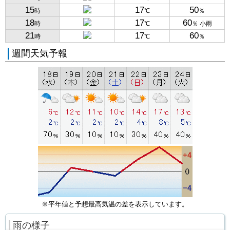
15
17
50
時
℃
％
18
17
60
時
℃
％ 小雨
21
17
60
時
℃
％
週間天気予報
※平年値と予想最高気温の差を表示しています。
雨の様子