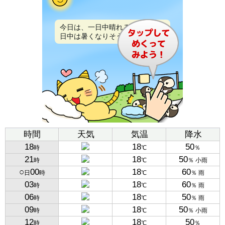
今日は、一日中晴れるでしょう。
日中は暑くなりそうです。
時間
天気
気温
降水
18
18
50
時
℃
％
21
18
50
時
℃
％ 小雨
○
00
18
60
日
時
℃
％ 雨
03
18
60
時
℃
％ 雨
06
18
50
時
℃
％ 雨
09
18
50
時
℃
％ 小雨
12
18
50
時
℃
％