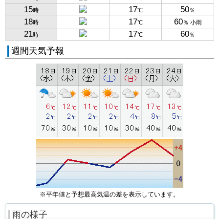
15
17
50
時
℃
％
18
17
60
時
℃
％ 小雨
21
17
60
時
℃
％
週間天気予報
※平年値と予想最高気温の差を表示しています。
雨の様子