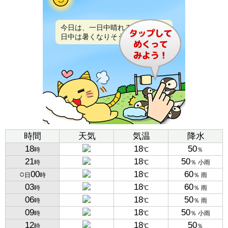
今日は、一日中晴れるでしょう。
日中は暑くなりそうです。
時間
天気
気温
降水
18
18
50
時
℃
％
21
18
50
時
℃
％ 小雨
○
00
18
60
日
時
℃
％ 雨
03
18
60
時
℃
％ 雨
06
18
50
時
℃
％ 雨
09
18
50
時
℃
％ 小雨
12
18
50
時
℃
％