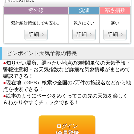
紫外線
洗濯
寒さ指数
紫外線対策無しでも安心。
乾きにくい
寒い
詳細
詳細
詳細
ピンポイント天気予報の特長
●
知りたい場所、調べたい地点の3時間単位の天気予報・
警報注意報・お天気指数など詳細な気象情報がまとめて
確認できる！
●
現在地（GPS）検索や全国の7万件の施設名などから地
点を検索できる！
●
絵本のようにページをめくってこの先の天気を楽しく
＆わかりやすくチェックできる！
ログイン
/会員登録