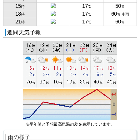
15
17
50
時
℃
％
18
17
60
時
℃
％ 小雨
21
17
60
時
℃
％
週間天気予報
※平年値と予想最高気温の差を表示しています。
雨の様子