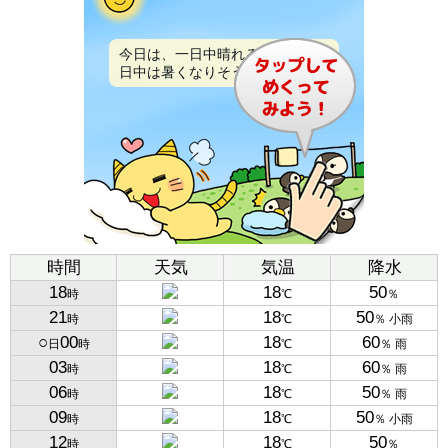
今日は、一日中晴れるでしょう。
日中は暑くなりそうです。
時間
天気
気温
降水
18
18
50
時
℃
％
21
18
50
時
℃
％ 小雨
○
00
18
60
日
時
℃
％ 雨
03
18
60
時
℃
％ 雨
06
18
50
時
℃
％ 雨
09
18
50
時
℃
％ 小雨
12
18
50
時
℃
％