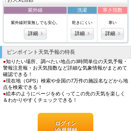
紫外線
洗濯
寒さ指数
紫外線対策無しでも安心。
乾きにくい
寒い
詳細
詳細
詳細
ピンポイント天気予報の特長
●
知りたい場所、調べたい地点の3時間単位の天気予報・
警報注意報・お天気指数など詳細な気象情報がまとめて
確認できる！
●
現在地（GPS）検索や全国の7万件の施設名などから地
点を検索できる！
●
絵本のようにページをめくってこの先の天気を楽しく
＆わかりやすくチェックできる！
ログイン
/会員登録