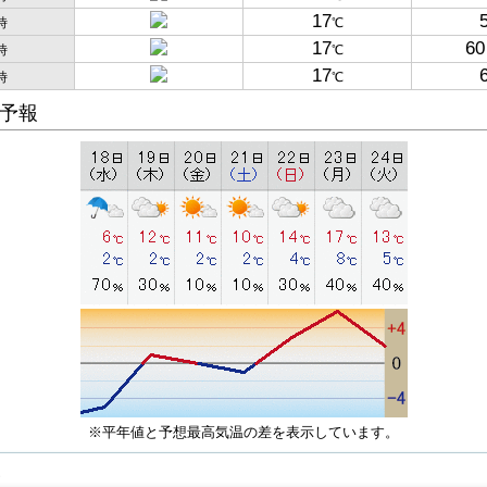
17
時
℃
17
60
時
℃
17
時
℃
予報
※平年値と予想最高気温の差を表示しています。
子