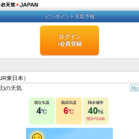
の
ピンポイント天気予報
ログイン
/会員登録
JR東日本）
日)の天気
My