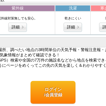
紫外線
洗濯
寒
紫外線対策無しでも安心。
乾きにくい
詳細
詳細
場所、調べたい地点の3時間単位の天気予報・警報注意報・
気象情報がまとめて確認できる！
GPS）検索や全国の7万件の施設名などから地点を検索でき
うにページをめくってこの先の天気を楽しく＆わかりやす
ログイン
/会員登録