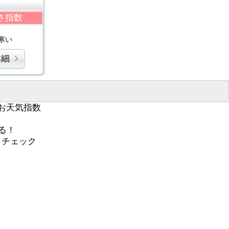
さ指数
寒い
詳細
お天気指数
る！
くチェック