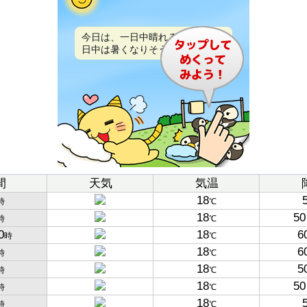
今日は、一日中晴れるでしょう。
日中は暑くなりそうです。
間
天気
気温
18
時
℃
18
50
時
℃
0
18
6
時
℃
18
6
時
℃
18
5
時
℃
18
50
時
℃
18
時
℃