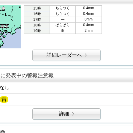
ちらつく
0.4mm
15時
ちらつく
0.4mm
16時
―
0mm
17時
ぱらぱら
0.4mm
18時
雨
2mm
19時
詳細レーダーへ
区に発表中の警報注意報
なし
雷
詳細
指数