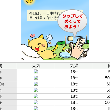
今日は、一日中晴れるでしょう。
日中は暑くなりそうです。
間
天気
気温
18
時
℃
18
50
時
℃
0
18
6
時
℃
18
6
時
℃
18
5
時
℃
18
50
時
℃
18
時
℃