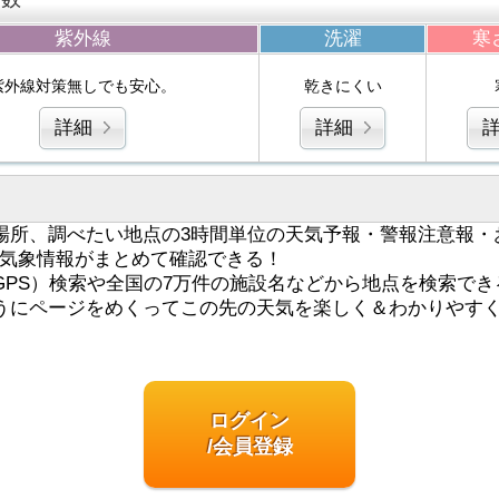
紫外線
洗濯
寒
紫外線対策無しでも安心。
乾きにくい
詳細
詳細
場所、調べたい地点の3時間単位の天気予報・警報注意報・
気象情報がまとめて確認できる！
GPS）検索や全国の7万件の施設名などから地点を検索でき
うにページをめくってこの先の天気を楽しく＆わかりやす
ログイン
/会員登録