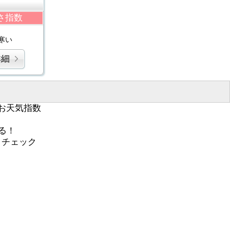
さ指数
寒い
詳細
お天気指数
る！
くチェック