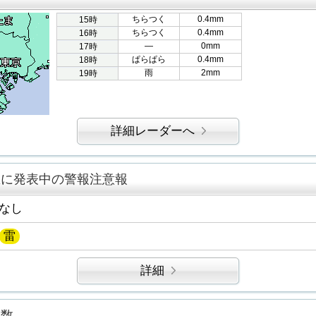
ちらつく
0.4mm
15時
ちらつく
0.4mm
16時
―
0mm
17時
ぱらぱら
0.4mm
18時
雨
2mm
19時
詳細レーダーへ
区に発表中の警報注意報
なし
雷
詳細
指数