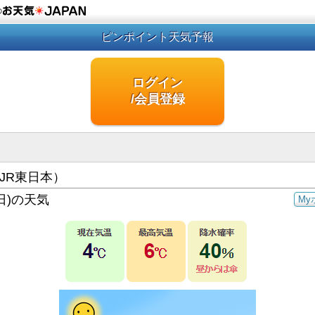
の
ピンポイント天気予報
ログイン
/会員登録
JR東日本）
日)の天気
My