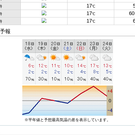
17
時
℃
17
60
時
℃
17
時
℃
予報
※平年値と予想最高気温の差を表示しています。
子