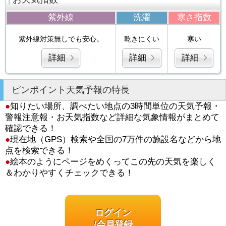
紫外線
洗濯
寒さ指数
紫外線対策無しでも安心。
乾きにくい
寒い
詳細
詳細
詳細
ピンポイント天気予報の特長
●
知りたい場所、調べたい地点の3時間単位の天気予報・
警報注意報・お天気指数など詳細な気象情報がまとめて
確認できる！
●
現在地（GPS）検索や全国の7万件の施設名などから地
点を検索できる！
●
絵本のようにページをめくってこの先の天気を楽しく
＆わかりやすくチェックできる！
ログイン
/会員登録