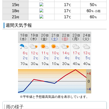
15
17
50
時
℃
％
18
17
60
時
℃
％ 小雨
21
17
60
時
℃
％
週間天気予報
※平年値と予想最高気温の差を表示しています。
雨の様子