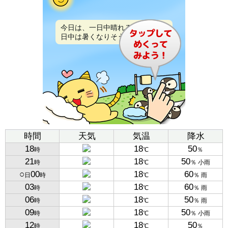
今日は、一日中晴れるでしょう。
日中は暑くなりそうです。
時間
天気
気温
降水
18
18
50
時
℃
％
21
18
50
時
℃
％ 小雨
○
00
18
60
日
時
℃
％ 雨
03
18
60
時
℃
％ 雨
06
18
50
時
℃
％ 雨
09
18
50
時
℃
％ 小雨
12
18
50
時
℃
％