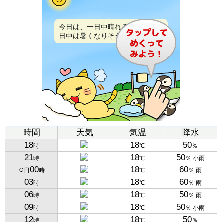
今日は、一日中晴れるでしょう。
日中は暑くなりそうです。
時間
天気
気温
降水
18
18
50
時
℃
％
21
18
50
時
℃
％ 小雨
○
00
18
60
日
時
℃
％ 雨
03
18
60
時
℃
％ 雨
06
18
50
時
℃
％ 雨
09
18
50
時
℃
％ 小雨
12
18
50
時
℃
％