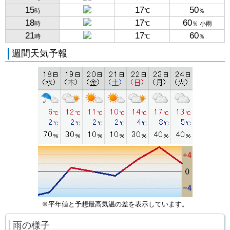
15
17
50
時
℃
％
18
17
60
時
℃
％ 小雨
21
17
60
時
℃
％
週間天気予報
※平年値と予想最高気温の差を表示しています。
雨の様子