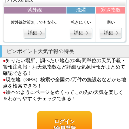
紫外線
洗濯
寒さ指数
紫外線対策無しでも安心。
乾きにくい
寒い
詳細
詳細
詳細
ピンポイント天気予報の特長
●
知りたい場所、調べたい地点の3時間単位の天気予報・
警報注意報・お天気指数など詳細な気象情報がまとめて
確認できる！
●
現在地（GPS）検索や全国の7万件の施設名などから地
点を検索できる！
●
絵本のようにページをめくってこの先の天気を楽しく
＆わかりやすくチェックできる！
ログイン
/会員登録