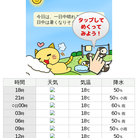
今日は、一日中晴れるでしょう。
日中は暑くなりそうです。
時間
天気
気温
降水
18
18
50
時
℃
％
21
18
50
時
℃
％ 小雨
○
00
18
60
日
時
℃
％ 雨
03
18
60
時
℃
％ 雨
06
18
50
時
℃
％ 雨
09
18
50
時
℃
％ 小雨
12
18
50
時
℃
％