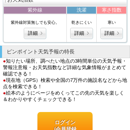
紫外線
洗濯
寒さ指数
紫外線対策無しでも安心。
乾きにくい
寒い
詳細
詳細
詳細
ピンポイント天気予報の特長
●
知りたい場所、調べたい地点の3時間単位の天気予報・
警報注意報・お天気指数など詳細な気象情報がまとめて
確認できる！
●
現在地（GPS）検索や全国の7万件の施設名などから地
点を検索できる！
●
絵本のようにページをめくってこの先の天気を楽しく
＆わかりやすくチェックできる！
ログイン
/会員登録