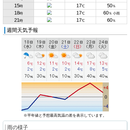
15
17
50
時
℃
％
18
17
60
時
℃
％ 小雨
21
17
60
時
℃
％
週間天気予報
※平年値と予想最高気温の差を表示しています。
雨の様子