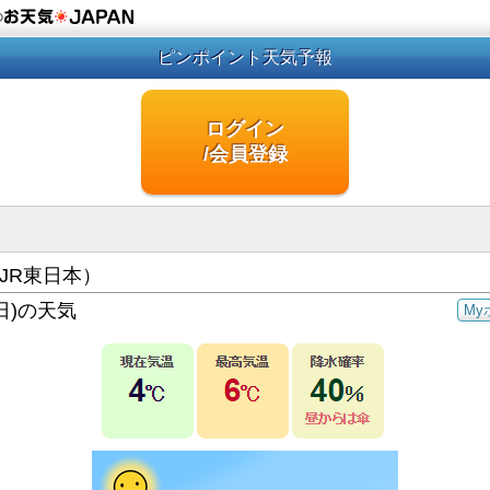
の
ピンポイント天気予報
ログイン
/会員登録
JR東日本）
日)の天気
My