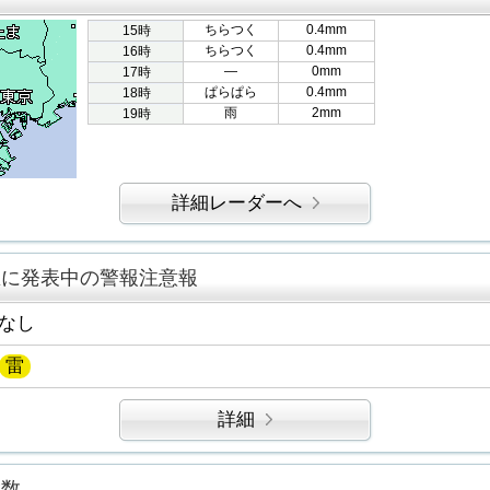
ちらつく
0.4mm
15時
ちらつく
0.4mm
16時
―
0mm
17時
ぱらぱら
0.4mm
18時
雨
2mm
19時
詳細レーダーへ
区に発表中の警報注意報
なし
雷
詳細
指数