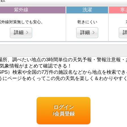
紫外線
洗濯
寒
紫外線対策無しでも安心。
乾きにくい
詳細
詳細
場所、調べたい地点の3時間単位の天気予報・警報注意報・
気象情報がまとめて確認できる！
GPS）検索や全国の7万件の施設名などから地点を検索でき
うにページをめくってこの先の天気を楽しく＆わかりやす
ログイン
/会員登録