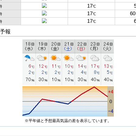
17
時
℃
17
60
時
℃
17
時
℃
予報
※平年値と予想最高気温の差を表示しています。
子