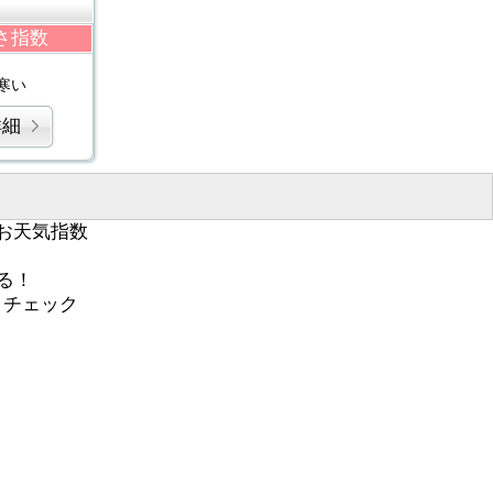
さ指数
寒い
詳細
お天気指数
る！
くチェック