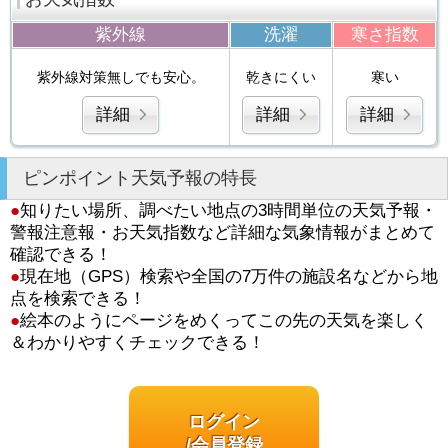
紫外線
洗濯
寒さ指数
紫外線対策無しでも安心。
乾きにくい
寒い
詳細
詳細
詳細
ピンポイント天気予報の特長
●
知りたい場所、調べたい地点の3時間単位の天気予報・
警報注意報・お天気指数など詳細な気象情報がまとめて
確認できる！
●
現在地（GPS）検索や全国の7万件の施設名などから地
点を検索できる！
●
絵本のようにページをめくってこの先の天気を楽しく
＆わかりやすくチェックできる！
ログイン
/会員登録