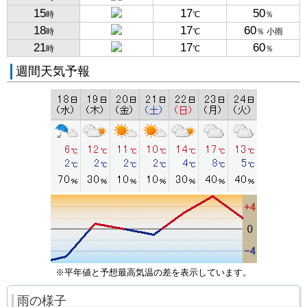
15
17
50
時
℃
％
18
17
60
時
℃
％ 小雨
21
17
60
時
℃
％
週間天気予報
※平年値と予想最高気温の差を表示しています。
雨の様子