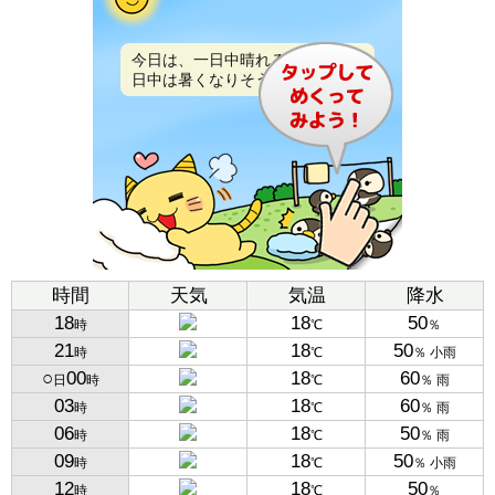
今日は、一日中晴れるでしょう。
日中は暑くなりそうです。
時間
天気
気温
降水
18
18
50
時
℃
％
21
18
50
時
℃
％ 小雨
○
00
18
60
日
時
℃
％ 雨
03
18
60
時
℃
％ 雨
06
18
50
時
℃
％ 雨
09
18
50
時
℃
％ 小雨
12
18
50
時
℃
％