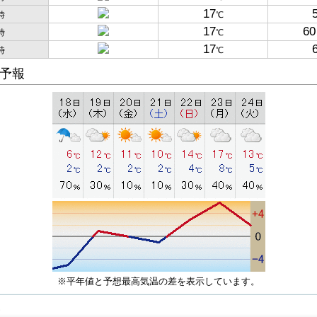
17
時
℃
17
60
時
℃
17
時
℃
予報
※平年値と予想最高気温の差を表示しています。
子