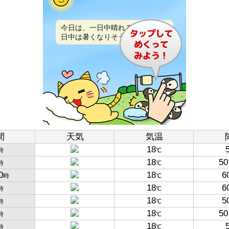
今日は、一日中晴れるでしょう。
日中は暑くなりそうです。
間
天気
気温
18
時
℃
18
50
時
℃
0
18
6
時
℃
18
6
時
℃
18
5
時
℃
18
50
時
℃
18
時
℃