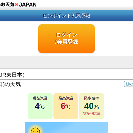
の
ピンポイント天気予報
ログイン
/会員登録
JR東日本）
日)の天気
My