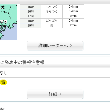
ちらつく
0.4mm
15時
ちらつく
0.4mm
16時
―
0mm
17時
ぱらぱら
0.4mm
18時
雨
2mm
19時
詳細レーダーへ
区に発表中の警報注意報
なし
雷
詳細
指数