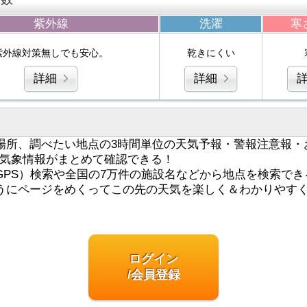
紫外線
洗濯
寒
紫外線対策無しでも安心。
乾きにくい
詳細
詳細
場所、調べたい地点の3時間単位の天気予報・警報注意報・
気象情報がまとめて確認できる！
GPS）検索や全国の7万件の施設名などから地点を検索でき
うにページをめくってこの先の天気を楽しく＆わかりやす
ログイン
/会員登録