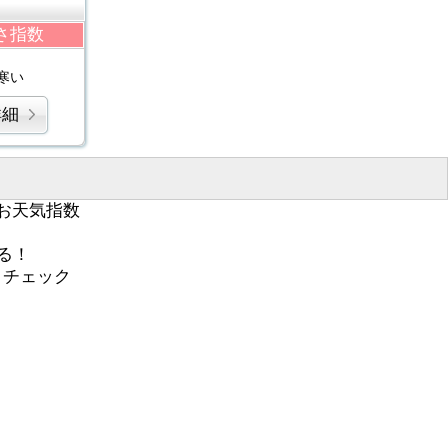
さ指数
寒い
詳細
お天気指数
る！
くチェック