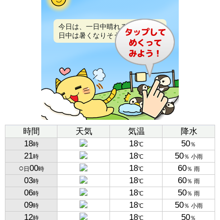
今日は、一日中晴れるでしょう。
日中は暑くなりそうです。
時間
天気
気温
降水
18
18
50
時
℃
％
21
18
50
時
℃
％ 小雨
○
00
18
60
日
時
℃
％ 雨
03
18
60
時
℃
％ 雨
06
18
50
時
℃
％ 雨
09
18
50
時
℃
％ 小雨
12
18
50
時
℃
％