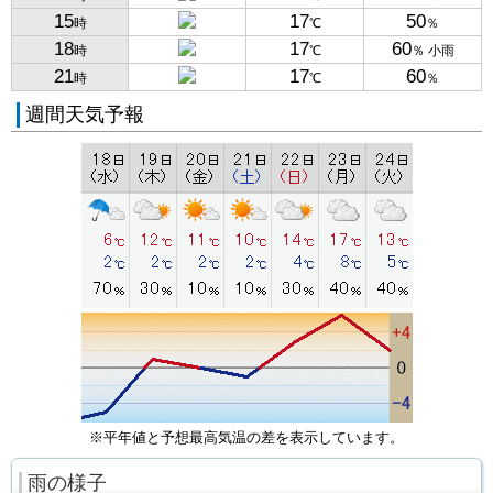
15
17
50
時
℃
％
18
17
60
時
℃
％ 小雨
21
17
60
時
℃
％
週間天気予報
※平年値と予想最高気温の差を表示しています。
雨の様子