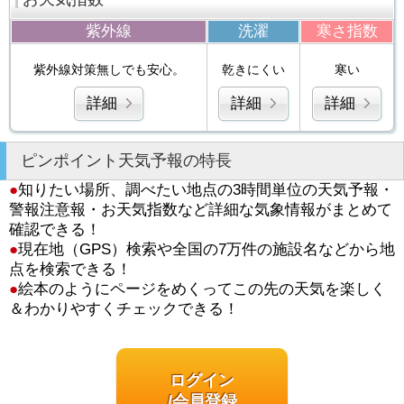
紫外線
洗濯
寒さ指数
紫外線対策無しでも安心。
乾きにくい
寒い
詳細
詳細
詳細
ピンポイント天気予報の特長
●
知りたい場所、調べたい地点の3時間単位の天気予報・
警報注意報・お天気指数など詳細な気象情報がまとめて
確認できる！
●
現在地（GPS）検索や全国の7万件の施設名などから地
点を検索できる！
●
絵本のようにページをめくってこの先の天気を楽しく
＆わかりやすくチェックできる！
ログイン
/会員登録