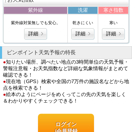
紫外線
洗濯
寒さ指数
紫外線対策無しでも安心。
乾きにくい
寒い
詳細
詳細
詳細
ピンポイント天気予報の特長
●
知りたい場所、調べたい地点の3時間単位の天気予報・
警報注意報・お天気指数など詳細な気象情報がまとめて
確認できる！
●
現在地（GPS）検索や全国の7万件の施設名などから地
点を検索できる！
●
絵本のようにページをめくってこの先の天気を楽しく
＆わかりやすくチェックできる！
ログイン
/会員登録