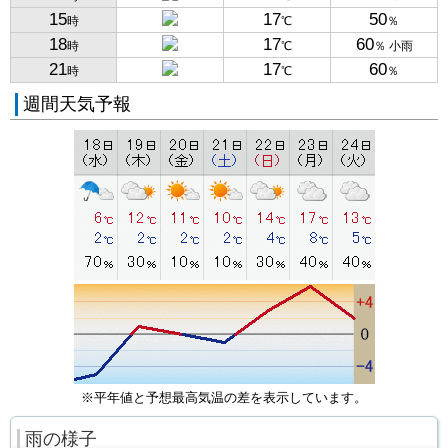
15
17
50
時
℃
％
18
17
60
時
℃
％ 小雨
21
17
60
時
℃
％
週間天気予報
※平年値と予想最高気温の差を表示しています。
雨の様子