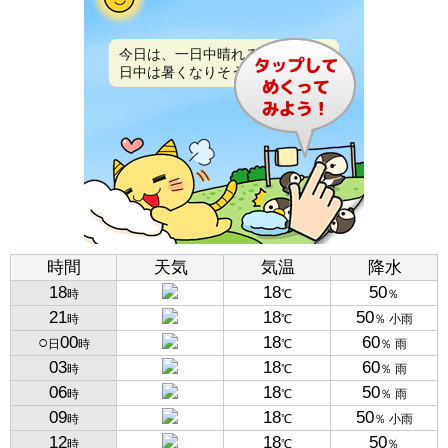
今日は、一日中晴れるでしょう。
日中は暑くなりそうです。
時間
天気
気温
降水
18
18
50
時
℃
％
21
18
50
時
℃
％ 小雨
○
00
18
60
日
時
℃
％ 雨
03
18
60
時
℃
％ 雨
06
18
50
時
℃
％ 雨
09
18
50
時
℃
％ 小雨
12
18
50
時
℃
％